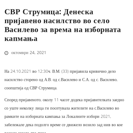
СВР Струмица: Денеска
пријавено насилство во село
Василево за врема на изборната
капмања
октомври 24, 2021
На 24.10.2021 во 12:30ч. В.М. (33) пријавила кривично дело
насилство сторено од А.В. од с.Василево и С.А. од с. Василево,
соопштија од СВР Струмица.
Според пријавеното, околу 11 часот додека пријавителката заедно
со уште неколку лица ги посетувала жителите на с.Василево во
рамките на изборната кампања за Локалните избори 2021,
забележале дека подолго време се движело возило зад нив во кое
возило имало две лица.