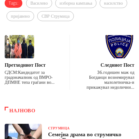
Tags:
Василево
изборна кампања
насилство
пријавено
СВР Струмица
Претходниот Пост
Следниот Пост
СДСМ:Кандидатот за
36.годишен маж од
градоначалник од ВМРО-
Богданци вознемирувал
ДПМНЕ тепа граѓани во…
малолетничка-и
прикажувал недолични…
НАЈНОВО
СТРУМИЦА
Семејна драма во струмичко