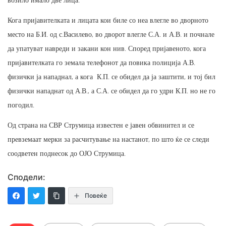
Кога пријавителката и лицата кои биле со неа влегле во дворното
место на Б.И. од с.Василево, во дворот влегле С.А. и А.В. и почнале
да упатуват навреди и закани кон нив. Според пријавеното, кога
пријавителката го земала телефонот да повика полиција А.В.
физички ја нападнал, а кога К.П. се обидел да ја заштити, и тој бил
физички нападнат од А.В., а С.А. се обидел да го удри К.П. но не го
погодил.
Од страна на СВР Струмица известен е јавен обвинител и се
превземаат мерки за расчитување на настанот, по што ќе се следи
соодветен поднесок до ОЈО Струмица.
Сподели:
Повеќе