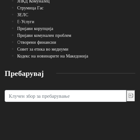
ЈПКД Комуналец
Струмица Гас
ЗЕЛС
E-Услуги
Пријави корупција
Пријави комунален проблем
Oтворени финансии
Совет за етика во медиуми
Кодекс на новинарите на Македонија
Пребарувај