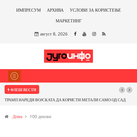
ИМПРЕСУМ
АРХИВА
УСЛОВИ ЗА КОРИСТЕЊЕ
МАРКЕТИНГ
август 8, 2026
ФЛЕШ ВЕСТИ
ТРАМП НАРЕДИ ВОЈСКАТА ДА КОРИСТИ МЕТАЛИ САМО ОД САД
По
ИЛИ ОД ПАРТНЕРСКИ ЗЕМЈИ Ќе профитираме ли со бакарот од
Дома
100 денови
Иловица и со антимонот?