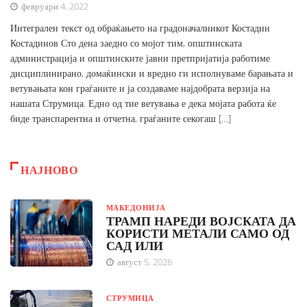
февруари 4, 2022
Интегрален текст од обраќањето на градоначалникот Костадин
Костадинов Сто дена заедно со мојот тим, општинската
администрација и општинските јавни претпријатија работиме
дисциплинирано, домаќински и вредно ги исполнуваме барањата и
ветувањата кон граѓаните и ја создаваме најдобрата верзија на
нашата Струмица. Едно од тие ветувања е дека мојата работа ќе
биде транспарентна и отчетна, граѓаните секогаш […]
НАЈНОВО
МАКЕДОНИЈА
ТРАМП НАРЕДИ ВОЈСКАТА ДА
КОРИСТИ МЕТАЛИ САМО ОД
САД ИЛИ
август 5, 2026
СТРУМИЦА