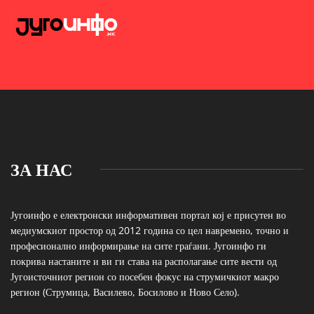
ЗА НАС
Југоинфо е електронски информативен портал кој е присутен во
медиумскиот простор од 2012 година со цел навремено, точно и
професионално информирање на сите граѓани. Југоинфо ги
покрива настаните и ви ги става на располагање сите вести од
Југоисточниот регион со посебен фокус на струмичкиот макро
регион (Струмица, Василево, Босилово и Ново Село).