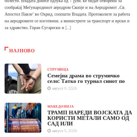
болести, Владата донесе одлука од 1 јули, ќе бидат отворени за
сообраќај Меѓународниот аеродром Скопје и на Аеродромот „Св.
Апостол Павле“ во Охрид, соопшти Владата. Протоколите за работа
на аеродромите се изготвени, а министрите за транспорт и врски и
за здравство, Горан Сугарески и […]
НАЈНОВО
СТРУМИЦА
Семејна драма во струмичко
село: Татко го турнал синот по
август 9, 2026
МАКЕДОНИЈА
ТРАМП НАРЕДИ ВОЈСКАТА ДА
КОРИСТИ МЕТАЛИ САМО ОД
САД ИЛИ
август 5, 2026