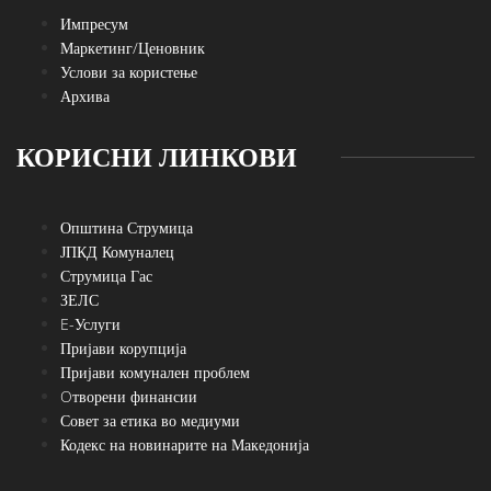
Импресум
Маркетинг/Ценовник
Услови за користење
Архива
КОРИСНИ ЛИНКОВИ
Општина Струмица
ЈПКД Комуналец
Струмица Гас
ЗЕЛС
E-Услуги
Пријави корупција
Пријави комунален проблем
Oтворени финансии
Совет за етика во медиуми
Кодекс на новинарите на Македонија