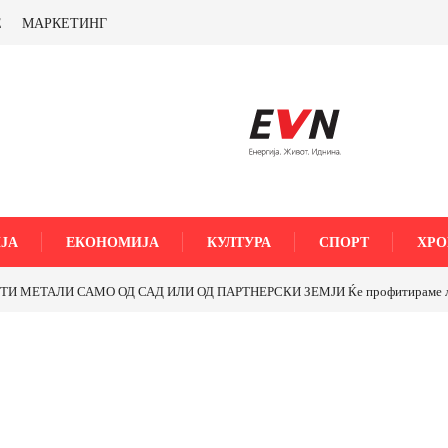
Е
МАРКЕТИНГ
ЈА
ЕКОНОМИЈА
КУЛТУРА
СПОРТ
ХРО
МЕТАЛИ САМО ОД САД ИЛИ ОД ПАРТНЕРСКИ ЗЕМЈИ Ќе профитираме ли со 