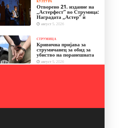
КУЛТУРА
Отворено 21. издание на
„Астерфест“ во Струмица:
Наградата „Астер“ ѝ
август 5, 2026
СТРУМИЦА
Кривична пријава за
струмичанец за обид за
убиство на поранешната
август 5, 2026