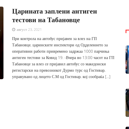
Царината заплени антиген
тестови на Табановце
август 23, 2021
При контрола на автобус пријавен за влез на ГП
Табановце, царинските инспектори од Одделението за
оперативни работи привремено задржаа 1000 парчиња
антиген тестови за Ковид 19. -Вчера во 13:00 часот на ГП
Табановце за влез се пријавил автобус со македонски
регистарски на превозникот Дурмо турс од Гостивар,
управувано од лицето С.М од Гостивар, кој сообраќа […]