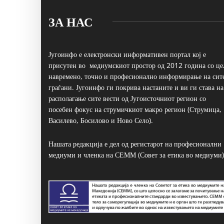
ЗА НАС
Југоинфо е електронски информативен портал кој е
присутен во медиумскиот простор од 2012 година со це
навремено, точно и професионално информирање на сит
граѓани. Југоинфо ги покрива настаните и ви ги става на
располагање сите вести од Југоисточниот регион со
посебен фокус на струмичкиот макро регион (Струмица,
Василево, Босилово и Ново Село).
Нашата редакција е дел од регистарот на професионални
медиуми и членка на СЕММ (Совет за етика во медиуми)