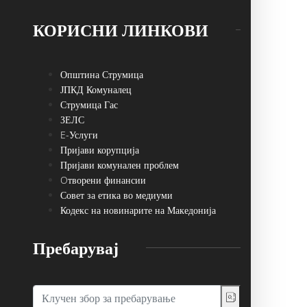
КОРИСНИ ЛИНКОВИ
Општина Струмица
ЈПКД Комуналец
Струмица Гас
ЗЕЛС
E-Услуги
Пријави корупција
Пријави комунален проблем
Oтворени финансии
Совет за етика во медиуми
Кодекс на новинарите на Македонија
Пребарувај