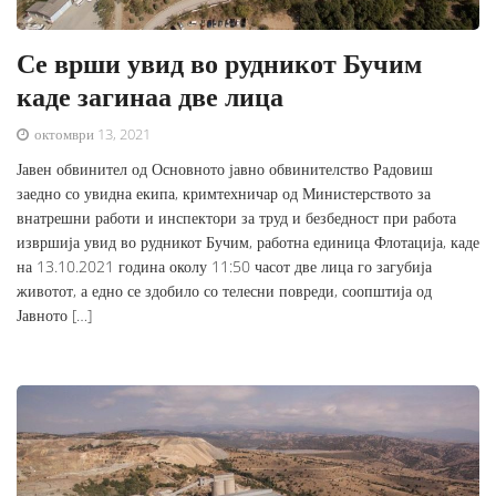
Се врши увид во рудникот Бучим
каде загинаа две лица
октомври 13, 2021
Јавен обвинител од Основното јавно обвинителство Радовиш
заедно со увидна екипа, кримтехничар од Министерството за
внатрешни работи и инспектори за труд и безбедност при работа
извршија увид во рудникот Бучим, работна единица Флотација, каде
на 13.10.2021 година околу 11:50 часот две лица го загубија
животот, а едно се здобило со телесни повреди, соопштија од
Јавното […]