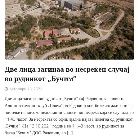
Две лица загинаа во несреќен случај
во рудникот „Бучим“
октомври 13, 2021
Две лица загинаа во рудникот „Бучим“ кај Радовиш, членови на
Алпинистичкиот клуб „Плоча“ од Радовиш кои биле ангажирани за
чистење на високо недостапни силоси, во несреќа која се случила во
11:43 часот. За несреќата со официјална изјава излегоа од рудникот
„Бучим“. -На 13.10.2021 година во 11:43 часот, во рудникот за
бакар “Бучим” ДОО Радовиш, во […]