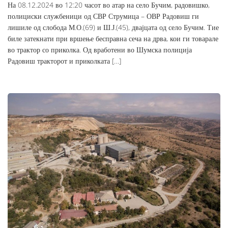
На 08.12.2024 во 12:20 часот во атар на село Бучим, радовишко,
полициски службеници од СВР Струмица – ОВР Радовиш ги
лишиле од слобода М.О.(69) и Ш.Ј.(45), двајцата од село Бучим. Тие
биле затекнати при вршење бесправна сеча на дрва, кои ги товарале
во трактор со приколка. Од вработени во Шумска полиција
Радовиш тракторот и приколката […]