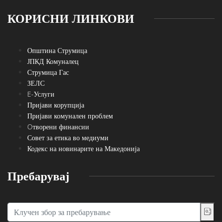
КОРИСНИ ЛИНКОВИ
Општина Струмица
ЈПКД Комуналец
Струмица Гас
ЗЕЛС
E-Услуги
Пријави корупција
Пријави комунален проблем
Oтворени финансии
Совет за етика во медиуми
Кодекс на новинарите на Македонија
Пребарувај