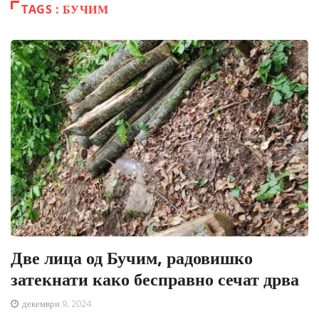
TAGS : БУЧИМ
Две лица од Бучим, радовишко
затекнати како бесправно сечат дрва
декември 9, 2024