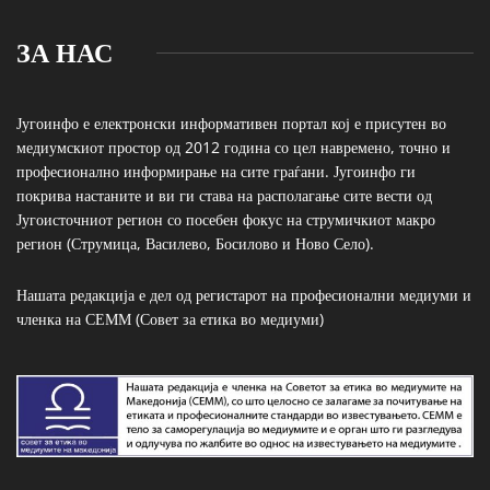
ЗА НАС
Југоинфо е електронски информативен портал кој е присутен во
медиумскиот простор од 2012 година со цел навремено, точно и
професионално информирање на сите граѓани. Југоинфо ги
покрива настаните и ви ги става на располагање сите вести од
Југоисточниот регион со посебен фокус на струмичкиот макро
регион (Струмица, Василево, Босилово и Ново Село).
Нашата редакција е дел од регистарот на професионални медиуми и
членка на СЕММ (Совет за етика во медиуми)