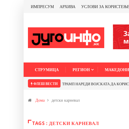
ИМПРЕСУМ
АРХИВА
УСЛОВИ ЗА КОРИСТЕЊ
СТРУМИЦА
РЕГИОН
МАКЕДОНИ
ФЛЕШ ВЕСТИ
е профитираме ли со бакарот од Иловица и со антимонот?
Почнува реко
Дома
детски карневал
TAGS : ДЕТСКИ КАРНЕВАЛ