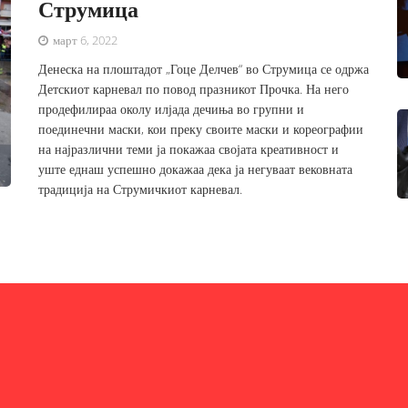
Струмица
март 6, 2022
Денеска на плоштадот „Гоце Делчев“ во Струмица се одржа
Детскиот карневал по повод празникот Прочка. На него
продефилираа околу илјада дечиња во групни и
поединечни маски, кои преку своите маски и кореографии
на најразлични теми ја покажаа својата креативност и
уште еднаш успешно докажаа дека ја негуваат вековната
традиција на Струмичкиот карневал.