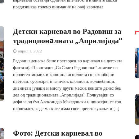
предизвикаа големо внимание на овој карневал.
Детски карневал во Радовиш за
традиционaлната „Априлијада“
април 1, 2022
Радовиш денеска беше претворен во карневал на детската
фантазија.Плоштадот „Св.Спасо Радовишки“ личеше на
пролетен мозаик и кошница исполнета со разнобојни
цветови, бубамари, пчелички, кловнови, волшебници,
дизниеви јунаци и многу други маски, коишто денес беа
дел од традиционалната „Априлијада“. Почнувајки со
дефиле од бул.Александар Македонски и движејки се кон
плоштадот, каде маските имаа свое претставување, и […]
Фото: Детски карневал во