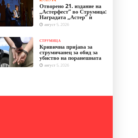
Отворено 21. издание на
„Астерфест“ во Струмица:
Наградата „Астер“ ѝ
август 5, 2026
СТРУМИЦА
Кривична пријава за
струмичанец за обид за
убиство на поранешната
август 5, 2026