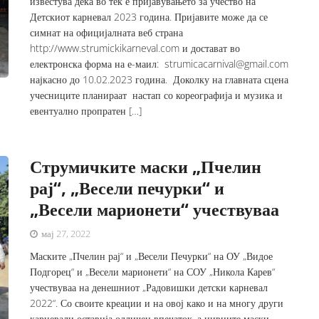
известува дека во тек е пријавувањето за учество на
Детскиот карневал 2023 година. Пријавите може да се
симнат на официјалната веб страна
http://www.strumickikarneval.com и достават во
електронска форма на е-маил: strumicacarnival@gmail.com
најкасно до 10.02.2023 година. Доколку на главната сцена
учесниците планираат настап со кореографија и музика и
евентуално пропратен […]
Струмичките маски „Пчелин
рај“, „Весели печурки“ и
„Весели марионети“ учествуваа
мај 27, 2022
Маските „Пчелин рај“ и „Весели Печурки“ на ОУ „Видое
Подгорец“ и „Весели марионети“ на СОУ „Никола Карев“
учествуваа на денешниот „Радовишки детски карневал
2022“. Со своите креации и на овој како и на многу други
карневали оставија одличен впечаток, а нивните маски