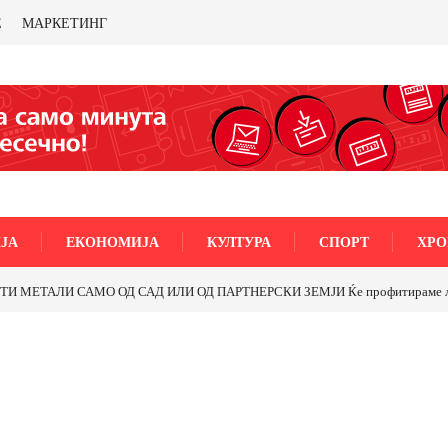
Е
МАРКЕТИНГ
ЈА
ЕКОНОМИЈА
КУЛТУРА
СПОРТ
ХРО
нструкцијата на улицата „5-ти Ноември“ во Струмица