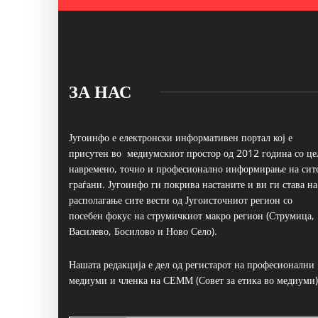
ЗА НАС
Југоинфо е електронски информативен портал кој е
присутен во медиумскиот простор од 2012 година со це
навремено, точно и професионално информирање на сит
граѓани. Југоинфо ги покрива настаните и ви ги става на
располагање сите вести од Југоисточниот регион со
посебен фокус на струмичкиот макро регион (Струмица,
Василево, Босилово и Ново Село).
Нашата редакција е дел од регистарот на професионални
медиуми и членка на СЕММ (Совет за етика во медиуми)