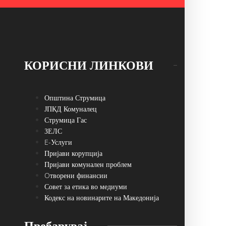
КОРИСНИ ЛИНКОВИ
Општина Струмица
ЈПКД Комуналец
Струмица Гас
ЗЕЛС
E-Услуги
Пријави корупција
Пријави комунален проблем
Oтворени финансии
Совет за етика во медиуми
Кодекс на новинарите на Македонија
Пребарувај