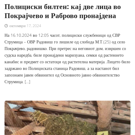
Полициски билтен: кај две лица во
Покрајчево и Раброво пронајдена
октомври 17, 2024
На 16.10.2024 во 12:05 часот, полициски службеници од СВР
Струмица – ОВР Радовиш го лишиле од слобода М.Т.(25) од село
Покрачјево, радовишко. При претрес на неговиот дом, извршен со
судска наредба, биле пронајдени марихуана, семки од растението
канабис и предмет со остатоци од растителна материја. Лицето било
задржано во Полициската станица Радовиш, а за настанот бил
запознаен јавен обвинител од Основното јавно обвинителство
Струмица. […]