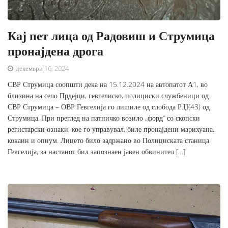
Кај пет лица од Радовиш и Струмица
пронајдена дрога
декември 16, 2024
СВР Струмица соопшти дека на 15.12.2024 на автопатот А1, во
близина на село Прдејци, гевгелиско, полициски службеници од
СВР Струмица – ОВР Гевгелија го лишиле од слобода Р.Џ(43) од
Струмица. При преглед на патничко возило „форд“ со скопски
регистарски ознаки, кое го управувал, биле пронајдени марихуана,
кокаин и опиум. Лицето било задржано во Полициската станица
Гевгелија, за настанот бил запознаен јавен обвинител […]