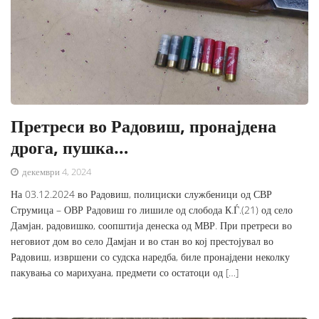
Претреси во Радовиш, пронајдена
дрога, пушка…
декември 4, 2024
На 03.12.2024 во Радовиш, полициски службеници од СВР
Струмица – ОВР Радовиш го лишиле од слобода К.Ѓ.(21) од село
Дамјан, радовишко, соопштија денеска од МВР. При претреси во
неговиот дом во село Дамјан и во стан во кој престојувал во
Радовиш, извршени со судска наредба, биле пронајдени неколку
пакувања со марихуана, предмети со остатоци од […]