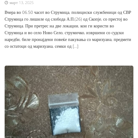
март 13, 2025
Вчера во 06.50 часот во Струмица, полициски службеници од СВР
Струмица го лишиле од слобода А.П.(26) од Скопје, со престој во
Струмица. При претрес на две локации, кои ги користи во
Струмица и во село Ново Село, струмичко, извршени со судски
наредби, биле пронајдени повеќе пакувања со марихуана, предмети
со остатоци од марихуана, семки од […]