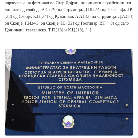
одржување на фестивал во Стар Дојран, полициски службеници ги
лишиле од слобода А.С.(29) од Струмица, Д.Ш.(24) од Гевгелија, Ј.Р.
(23) од Скопје, К.В.(24) од Куманово, А.А.(32) од Струмица, Д.А.(34)
од Скопје, Г.И.(46) од Скопје, Ј.Б.(32) од Гостивар, В.Г.(18) од село
Црничани, гевгелиско, Т.П.(18) и К.Ц.(18), […]