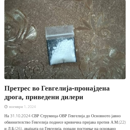
Претрес во Гевгелија-пронајдена
дрога, приведени дилери
ноември 1, 2024
На 31.10.2024 СВР Струмица-ОВР Гевгелија до Основното јавно
обвинителство Гевгелија поднесе кривична пријава против А.М.(22)
и Л.Б.(26), двајцата од Гевгелија, поради постоење на основано