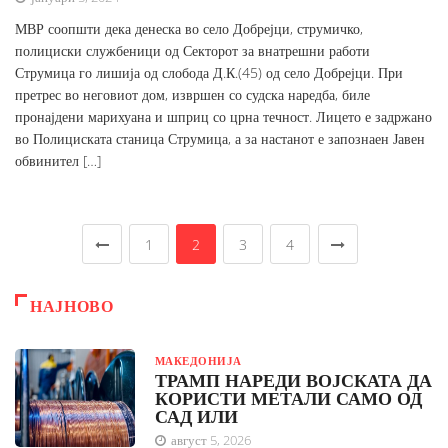
МВР соопшти дека денеска во село Добрејци, струмичко,
полициски службеници од Секторот за внатрешни работи
Струмица го лишија од слобода Д.К.(45) од село Добрејци. При
претрес во неговиот дом, извршен со судска наредба, биле
пронајдени марихуана и шприц со црна течност. Лицето е задржано
во Полициската станица Струмица, а за настанот е запознаен Јавен
обвинител […]
1
2
3
4
НАЈНОВО
МАКЕДОНИЈА
ТРАМП НАРЕДИ ВОЈСКАТА ДА
КОРИСТИ МЕТАЛИ САМО ОД
САД ИЛИ
август 5, 2026