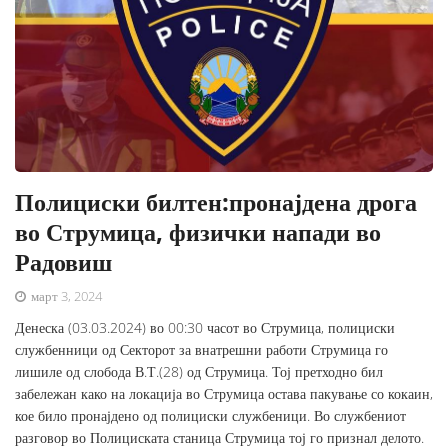
Полициски билтен:пронајдена дрога
во Струмица, физички напади во
Радовиш
март 3, 2024
Денеска (03.03.2024) во 00:30 часот во Струмица, полициски
службенници од Секторот за внатрешни работи Струмица го
лишиле од слобода В.Т.(28) од Струмица. Тој претходно бил
забележан како на локација во Струмица остава пакување со кокаин,
кое било пронајдено од полициски службеници. Во службениот
разговор во Полициската станица Струмица тој го признал делото.