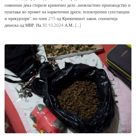
сомнение дека сториле кривично дело „неовластено производство и
пуштање во промет на наркотични дроги, психотропни супстанции
и прекурзори“, по член 215 од Кривичниот закон, соопштија
денеска од МВР. На 30.10.2024 А.М., […]