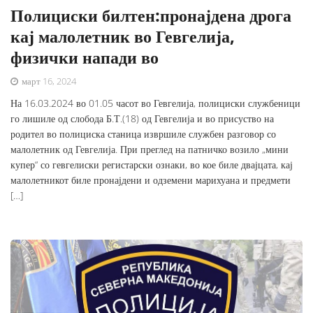
Полициски билтен:пронајдена дрога
кај малолетник во Гевгелија,
физички напади во
март 16, 2024
На 16.03.2024 во 01.05 часот во Гевгелија, полициски службеници
го лишиле од слобода Б.Т.(18) од Гевгелија и во присуство на
родител во полициска станица извршиле службен разговор со
малолетник од Гевгелија. При преглед на патничко возило „мини
купер“ со гевгелиски регистарски ознаки, во кое биле двајцата, кај
малолетникот биле пронајдени и одземени марихуана и предмети
[…]