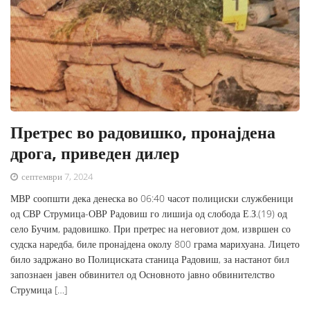
Претрес во радовишко, пронајдена
дрога, приведен дилер
септември 7, 2024
МВР соопшти дека денеска во 06:40 часот полициски службеници
од СВР Струмица-ОВР Радовиш го лишија од слобода Е.З.(19) од
село Бучим, радовишко. При претрес на неговиот дом, извршен со
судска наредба, биле пронајдена околу 800 грама марихуана. Лицето
било задржано во Полициската станица Радовиш, за настанот бил
запознаен јавен обвинител од Основното јавно обвинителство
Струмица […]