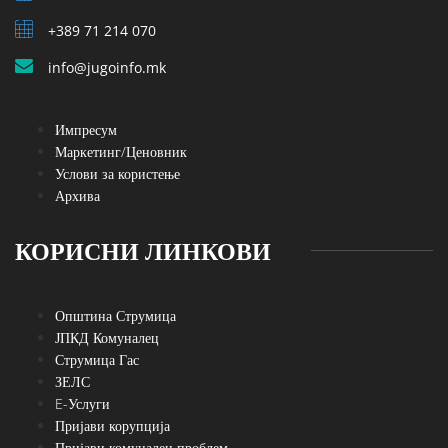
+389 71 214 070
info@jugoinfo.mk
Импресум
Маркетинг/Ценовник
Услови за користење
Архива
КОРИСНИ ЛИНКОВИ
Општина Струмица
ЈПКД Комуналец
Струмица Гас
ЗЕЛС
E-Услуги
Пријави корупција
Пријави комунален проблем