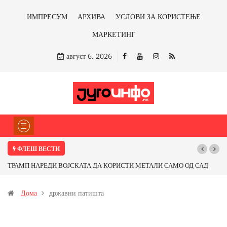
ИМПРЕСУМ
АРХИВА
УСЛОВИ ЗА КОРИСТЕЊЕ
МАРКЕТИНГ
август 6, 2026
ФЛЕШ ВЕСТИ
ТРАМП НАРЕДИ ВОЈСКАТА ДА КОРИСТИ МЕТАЛИ САМО ОД САД
Поч
ИЛИ ОД ПАРТНЕРСКИ ЗЕМЈИ Ќе профитираме ли со бакарот од
Дома
државни патишта
Иловица и со антимонот?