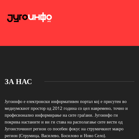
ЗА НАС
Југоинфо е електронски информативен портал кој е присутен во
медиумскиот простор од 2012 година со цел навремено, точно и
професионално информирање на сите граѓани. Југоинфо ги
покрива настаните и ви ги става на располагање сите вести од
Југоисточниот регион со посебен фокус на струмичкиот макро
регион (Струмица, Василево, Босилово и Ново Село).