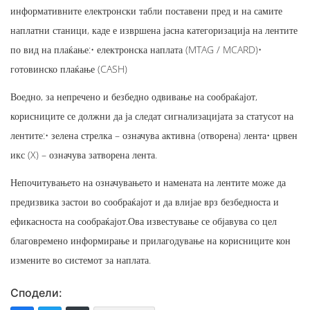
информативните електронски табли поставени пред и на самите
наплатни станици, каде е извршена јасна категоризација на лентите
по вид на плаќање:• електронска наплата (MTAG / MCARD)•
готовинско плаќање (CASH)
Воедно, за непречено и безбедно одвивање на сообраќајот,
корисниците се должни да ја следат сигнализацијата за статусот на
лентите:• зелена стрелка – означува активна (отворена) лента• црвен
икс (X) – означува затворена лента.
Непочитувањето на означувањето и намената на лентите може да
предизвика застои во сообраќајот и да влијае врз безбедноста и
ефикасноста на сообраќајот.Ова известување се објавува со цел
благовремено информирање и прилагодување на корисниците кон
измените во системот за наплата.
Сподели: