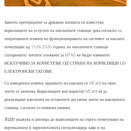
Јавното претпријатие за државни патишта ги известува
корисниците на услугите на наплатните станици дека согласно со
оперативните измени во функционирањето на системот за наплата,
почнувајќи од 15.06.2026 година, на наплатните станици
(патарините) лентите означени за MTAG ќе бидат наменети
ИСКЛУЧИВО ЗА КОРИСТЕЊЕ ОД СТРАНА НА КОРИСНИЦИ СО
ЕЛЕКТРОНСКИ ТАГОВИ.
Со наведената измена, вршењето на наплата со MCard на овие
ленти се укинува. Корисниците кои користат MCard ќе ја
реализираат наплатата на останатите достапни ленти на наплатната
станица, согласно со нивната намена.
ЈПДП укажува и апелира до корисниците на строго почитување на
вертикалната и хоризонталната сигнализација, како и на