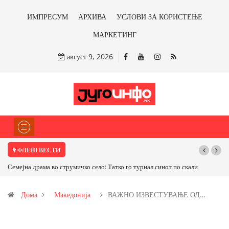
ИМПРЕСУМ
АРХИВА
УСЛОВИ ЗА КОРИСТЕЊЕ
МАРКЕТИНГ
август 9, 2026
ФЛЕШ ВЕСТИ
го турнал синот по скали
ТРАМП НАРЕДИ ВОЈСКАТА ДА КОРИСТИ МЕТАЛИ
САД ИЛИ ОД ПАРТНЕРСКИ ЗЕМЈИ Ќе профитираме л
Дома
Македонија
ВАЖНО ИЗВЕСТУВАЊЕ ОД…
бакарот од Иловица и со антимонот?