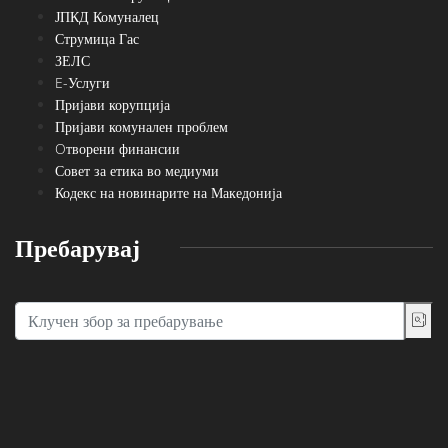
ЈПКД Комуналец
Струмица Гас
ЗЕЛС
E-Услуги
Пријави корупција
Пријави комунален проблем
Oтворени финансии
Совет за етика во медиуми
Кодекс на новинарите на Македонија
Пребарувај