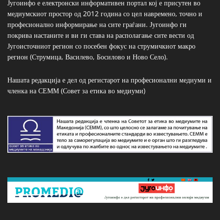
Југоинфо е електронски информативен портал кој е присутен во
медиумскиот простор од 2012 година со цел навремено, точно и
професионално информирање на сите граѓани. Југоинфо ги
покрива настаните и ви ги става на располагање сите вести од
Југоисточниот регион со посебен фокус на струмичкиот макро
регион (Струмица, Василево, Босилово и Ново Село).
Нашата редакција е дел од регистарот на професионални медиуми и
членка на СЕММ (Совет за етика во медиуми)