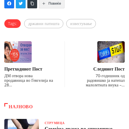
Повеќе
Tags:
државни патишта
известување
Претходниот Пост
Следниот Пост
ДМ отвора нова
70-годишник од
продавница во Гевгелија на
радовишко ја натепал
28…
малолетната внука –…
НАЈНОВО
СТРУМИЦА
Семејна драма во струмичко