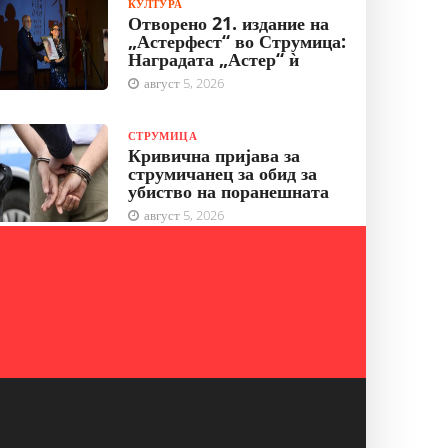
КУЛТУРА
Отворено 21. издание на
„Астерфест“ во Струмица:
Наградата „Астер“ ѝ
август 5, 2026
СТРУМИЦА
Кривична пријава за
струмичанец за обид за
убиство на поранешната
август 5, 2026