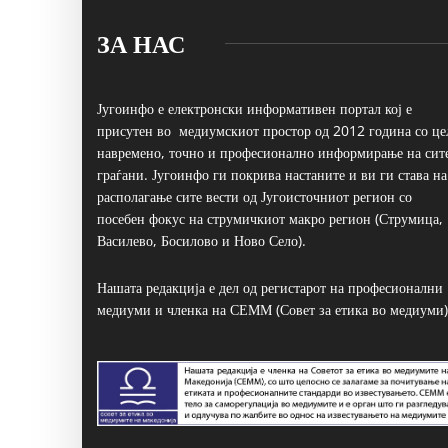
ЗА НАС
Југоинфо е електронски информативен портал кој е
присутен во медиумскиот простор од 2012 година со це
навремено, точно и професионално информирање на сит
граѓани. Југоинфо ги покрива настаните и ви ги става на
располагање сите вести од Југоисточниот регион со
посебен фокус на струмичкиот макро регион (Струмица,
Василево, Босилово и Ново Село).
Нашата редакција е дел од регистарот на професионални
медиуми и членка на СЕММ (Совет за етика во медиуми)