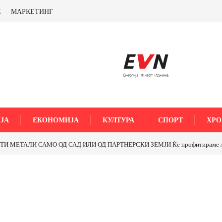
Е
МАРКЕТИНГ
ЈА
ЕКОНОМИЈА
КУЛТУРА
СПОРТ
ХРО
МЕТАЛИ САМО ОД САД ИЛИ ОД ПАРТНЕРСКИ ЗЕМЈИ Ќе профитираме ли со 