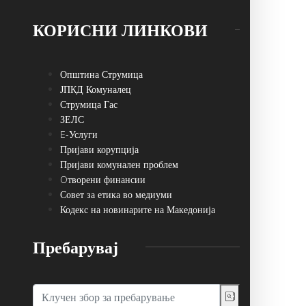
КОРИСНИ ЛИНКОВИ
Општина Струмица
ЈПКД Комуналец
Струмица Гас
ЗЕЛС
E-Услуги
Пријави корупција
Пријави комунален проблем
Oтворени финансии
Совет за етика во медиуми
Кодекс на новинарите на Македонија
Пребарувај