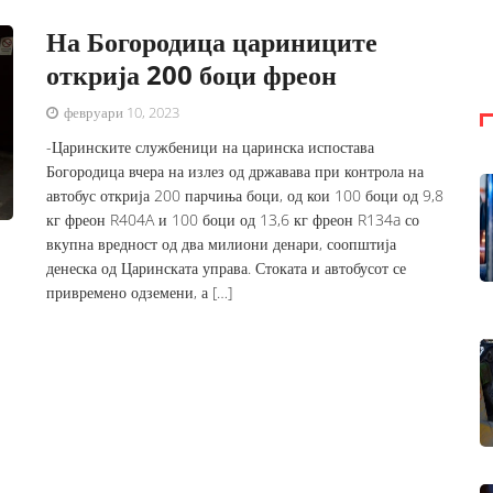
На Богородица цариниците
открија 200 боци фреон
февруари 10, 2023
-Царинските службеници на царинска испостава
Богородица вчера на излез од државава при контрола на
автобус открија 200 парчиња боци, од кои 100 боци од 9,8
кг фреон R404A и 100 боци од 13,6 кг фреон R134a со
вкупна вредност од два милиони денари, соопштија
денеска од Царинската управа. Стоката и автобусот се
привремено одземени, а […]