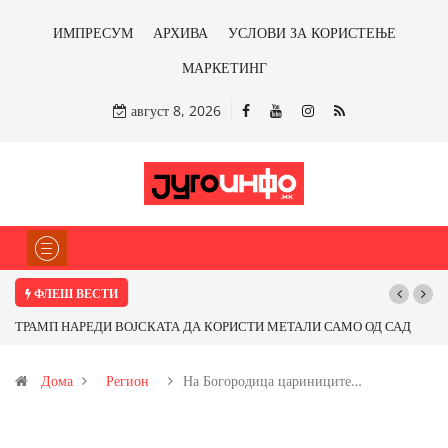
ИМПРЕСУМ
АРХИВА
УСЛОВИ ЗА КОРИСТЕЊЕ
МАРКЕТИНГ
август 8, 2026
ФЛЕШ ВЕСТИ
ТРАМП НАРЕДИ ВОЈСКАТА ДА КОРИСТИ МЕТАЛИ САМО ОД САД
Поч
ИЛИ ОД ПАРТНЕРСКИ ЗЕМЈИ Ќе профитираме ли со бакарот од
Дома
Регион
На Богородица цариниците…
Иловица и со антимонот?