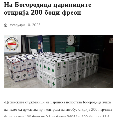
На Богородица цариниците
открија 200 боци фреон
февруари 10, 2023
-Царинските службеници на царинска испостава Богородица вчера
на излез од државава при контрола на автобус открија 200 парчиња
боци, од кои 100 боци од 9,8 кг фреон R404A и 100 боци од 13,6