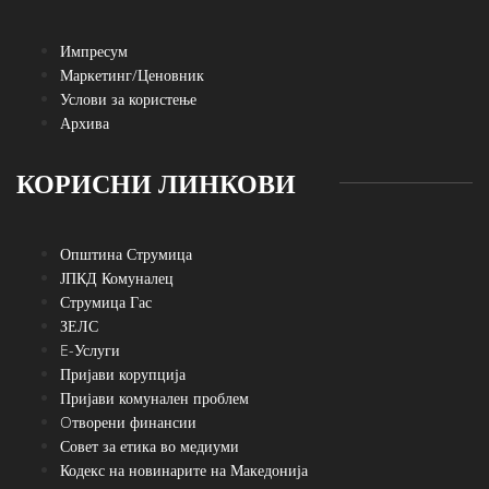
Импресум
Маркетинг/Ценовник
Услови за користење
Архива
КОРИСНИ ЛИНКОВИ
Општина Струмица
ЈПКД Комуналец
Струмица Гас
ЗЕЛС
E-Услуги
Пријави корупција
Пријави комунален проблем
Oтворени финансии
Совет за етика во медиуми
Кодекс на новинарите на Македонија