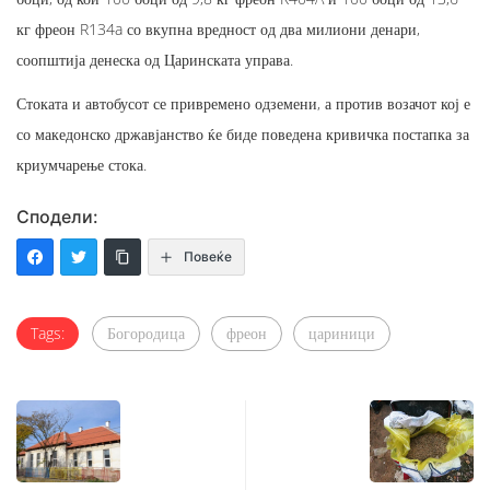
кг фреон R134a со вкупна вредност од два милиони денари,
соопштија денеска од Царинската управа.
Стоката и автобусот се привремено одземени, а против возачот кој е
со македонско државјанство ќе биде поведена кривичка постапка за
криумчарење стока.
Сподели:
Повеќе
Tags:
Богородица
фреон
цариници