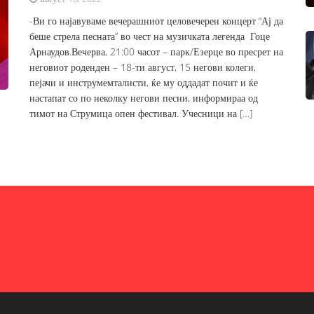
-Ви го најавуваме вечерашниот целовечерен концерт “Ај да
беше стрела песната” во чест на музичката легенда Гоце
Арнаудов.Вечерва, 21:00 часот – парк/Езерце во пресрет на
неговиот роденден – 18-ти август, 15 негови колеги,
пејачи и инструмемталисти, ќе му оддадат почит и ќе
настапат со по неколку негови песни, информираа од
тимот на Струмица опен фестивал. Учесници на […]