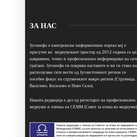
ЗА НАС
Југоинфо е електронски информативен портал кој е
присутен во медиумскиот простор од 2012 година со це
навремено, точно и професионално информирање на сит
граѓани. Југоинфо ги покрива настаните и ви ги става на
располагање сите вести од Југоисточниот регион со
посебен фокус на струмичкиот макро регион (Струмица,
Василево, Босилово и Ново Село).
Нашата редакција е дел од регистарот на професионални
медиуми и членка на СЕММ (Совет за етика во медиуми)