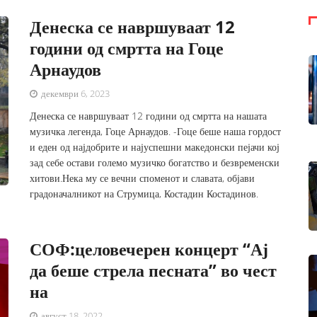
Денеска се навршуваат 12
години од смртта на Гоце
Арнаудов
декември 6, 2023
Денеска се навршуваат 12 години од смртта на нашата
музичка легенда, Гоце Арнаудов. -Гоце беше наша гордост
и еден од најдобрите и најуспешни македонски пејачи кој
зад себе остави големо музичко богатство и безвременски
хитови.Нека му се вечни споменот и славата, објави
градоначалникот на Струмица, Костадин Костадинов.
СОФ:целовечерен концерт “Ај
да беше стрела песната” во чест
на
август 18, 2022