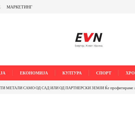
Е
МАРКЕТИНГ
ЈА
ЕКОНОМИЈА
КУЛТУРА
СПОРТ
ХРО
МЕТАЛИ САМО ОД САД ИЛИ ОД ПАРТНЕРСКИ ЗЕМЈИ Ќе профитираме ли со 