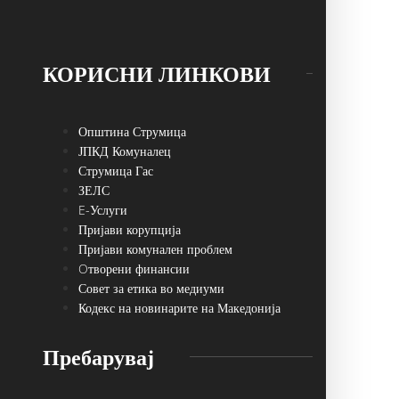
КОРИСНИ ЛИНКОВИ
Општина Струмица
ЈПКД Комуналец
Струмица Гас
ЗЕЛС
E-Услуги
Пријави корупција
Пријави комунален проблем
Oтворени финансии
Совет за етика во медиуми
Кодекс на новинарите на Македонија
Пребарувај