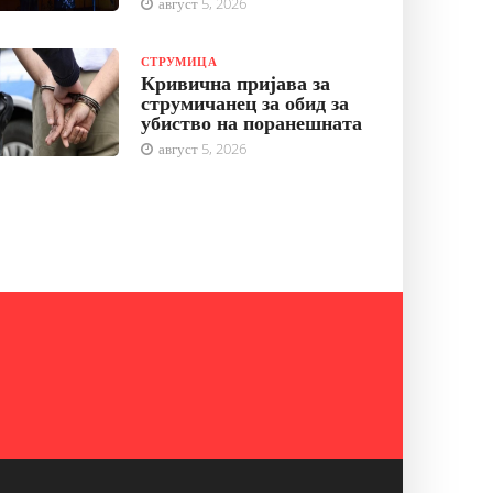
август 5, 2026
СТРУМИЦА
Кривична пријава за
струмичанец за обид за
убиство на поранешната
август 5, 2026