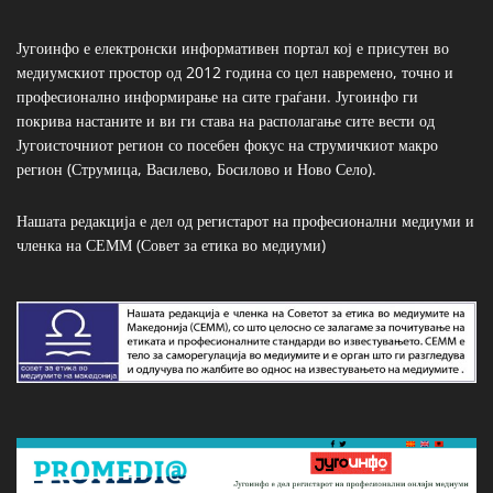
Југоинфо е електронски информативен портал кој е присутен во
медиумскиот простор од 2012 година со цел навремено, точно и
професионално информирање на сите граѓани. Југоинфо ги
покрива настаните и ви ги става на располагање сите вести од
Југоисточниот регион со посебен фокус на струмичкиот макро
регион (Струмица, Василево, Босилово и Ново Село).
Нашата редакција е дел од регистарот на професионални медиуми и
членка на СЕММ (Совет за етика во медиуми)