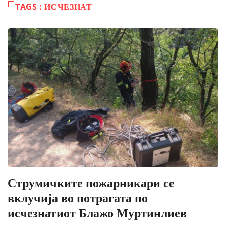
TAGS : ИСЧЕЗНАТ
Струмичките пожарникари се
вклучија во потрагата по
исчезнатиот Блажо Муртинлиев