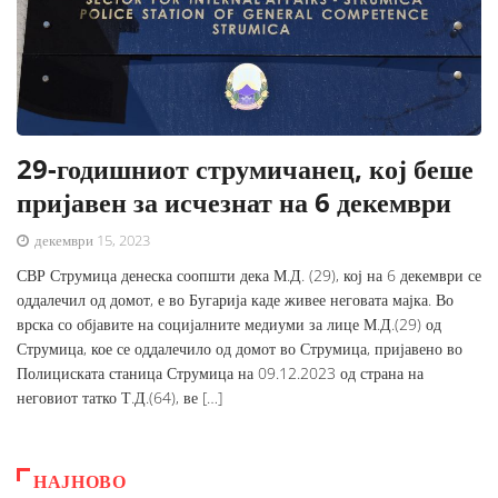
29-годишниот струмичанец, кој беше
пријавен за исчезнат на 6 декември
декември 15, 2023
СВР Струмица денеска соопшти дека М.Д. (29), кој на 6 декември се
оддалечил од домот, е во Бугарија каде живее неговата мајка. Во
врска со објавите на социјалните медиуми за лице М.Д.(29) од
Струмица, кое се оддалечило од домот во Струмица, пријавено во
Полициската станица Струмица на 09.12.2023 од страна на
неговиот татко Т.Д.(64), ве […]
НАЈНОВО