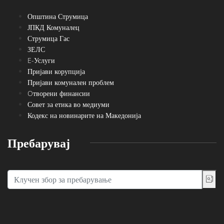
Општина Струмица
ЈПКД Комуналец
Струмица Гас
ЗЕЛС
E-Услуги
Пријави корупција
Пријави комунален проблем
Oтворени финансии
Совет за етика во медиуми
Кодекс на новинарите на Македонија
Пребарувај