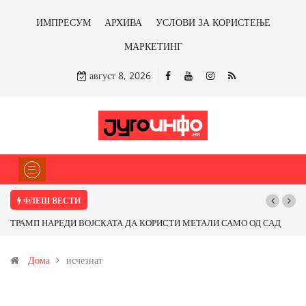
ИМПРЕСУМ
АРХИВА
УСЛОВИ ЗА КОРИСТЕЊЕ
МАРКЕТИНГ
август 8, 2026
ФЛЕШ ВЕСТИ
АМО ОД САД
Почнува реконструкцијата на улицата „5-ти Ноември“ во Стр
карот од
Дома
исчезнат