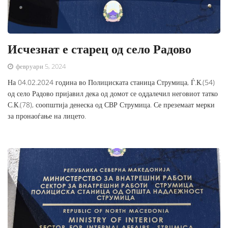
Исчезнат е старец од село Радово
февруари 5, 2024
На 04.02.2024 година во Полициската станица Струмица, Ѓ.К.(54)
од село Радово пријавил дека од домот се оддалечил неговиот татко
С.К.(78), соопштија денеска од СВР Струмица. Се преземаат мерки
за пронаоѓање на лицето.