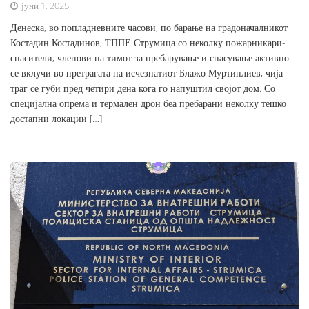
јуни 1, 2025
Денеска, во попладневните часови, по барање на градоначалникот
Костадин Костадинов, ТППЕ Струмица со неколку пожарникари-
спасители, членови на тимот за пребарување и спасување активно
се вклучи во претрагата на исчезнатиот Блажо Муртинлиев, чија
траг се губи пред четири дена кога го напуштил својот дом. Со
специјална опрема и термален дрон беа пребарани неколку тешко
достапни локации […]