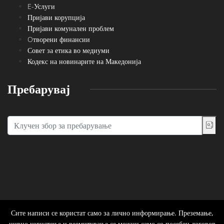
E-Услуги
Пријави корупција
Пријави комунален проблем
Oтворени финансии
Совет за етика во медиуми
Кодекс на новинарите на Македонија
Пребарувај
Сите написи се користат само за лично информирање. Преземање,
нивно користење и реемитување се можни само со посебен договор