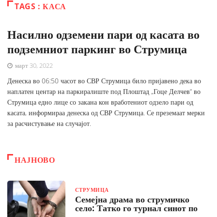
TAGS : КАСА
Насилно одземени пари од касата во
подземниот паркинг во Струмица
март 30, 2022
Денеска во 06:50 часот во СВР Струмица било пријавено дека во
наплатен центар на паркиралиште под Плоштад „Гоце Делчев“ во
Струмица едно лице со закана кон вработениот одзело пари од
касата, информираа денеска од СВР Струмица. Се преземаат мерки
за расчистување на случајот.
НАЈНОВО
СТРУМИЦА
Семејна драма во струмичко
село: Татко го турнал синот по