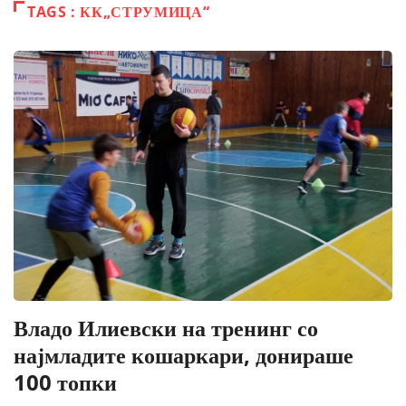
TAGS : КК„СТРУМИЦА“
Владо Илиевски на тренинг со
најмладите кошаркари, донираше
100 топки