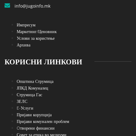
info@jugoinfo.mk
Импресум
Маркетинг/Ценовник
Услови за користење
Архива
КОРИСНИ ЛИНКОВИ
Општина Струмица
ЈПКД Комуналец
Струмица Гас
ЗЕЛС
E-Услуги
Пријави корупција
Пријави комунален проблем
Oтворени финансии
Совет за етика во медиуми