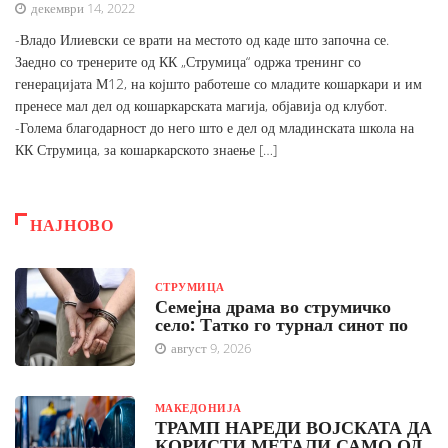
декември 14, 2022
-Владо Илиевски се врати на местото од каде што започна се.
Заедно со тренерите од КК „Струмица“ одржа тренинг со
генерацијата М12, на којшто работеше со младите кошаркари и им
пренесе мал дел од кошаркарската магија, објавија од клубот.
-Голема благодарност до него што е дел од младинската школа на
КК Струмица, за кошаркарското знаење […]
НАЈНОВО
СТРУМИЦА
Семејна драма во струмичко
село: Татко го турнал синот по
август 9, 2026
МАКЕДОНИЈА
ТРАМП НАРЕДИ ВОЈСКАТА ДА
КОРИСТИ МЕТАЛИ САМО ОД