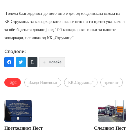
-Голема благодарност до него што е дел од младинската школа на
КК Струмица, за кошаркарското знаење што ни го пренесува, како и
за обезбедената донација од 100 кошаркарски топки за нашите
кошаркари, напишаа од КК „Струмица“.
Сподели:
Повеќе
Tags:
Владо Илиевски
КК„Струмица“
тренинг
Претходниот Пост
Следниот Пост