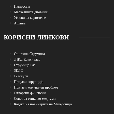
Импресум
Маркетинг/Ценовник
Услови за користење
Архива
КОРИСНИ ЛИНКОВИ
Општина Струмица
ЈПКД Комуналец
Струмица Гас
ЗЕЛС
E-Услуги
Пријави корупција
Пријави комунален проблем
Oтворени финансии
Совет за етика во медиуми
Кодекс на новинарите на Македонија