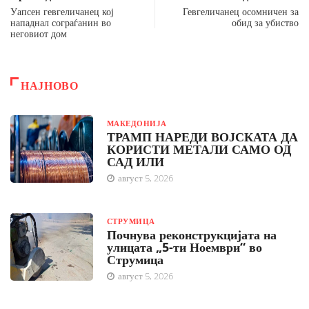
Уапсен гевгеличанец кој
Гевгеличанец осомничен за
нападнал сограѓанин во
обид за убиство
неговиот дом
НАЈНОВО
МАКЕДОНИЈА
ТРАМП НАРЕДИ ВОЈСКАТА ДА
КОРИСТИ МЕТАЛИ САМО ОД
САД ИЛИ
август 5, 2026
СТРУМИЦА
Почнува реконструкцијата на
улицата „5-ти Ноември“ во
Струмица
август 5, 2026