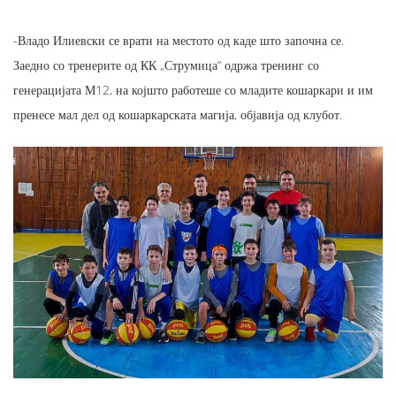
-Владо Илиевски се врати на местото од каде што започна се.
Заедно со тренерите од КК „Струмица“ одржа тренинг со
генерацијата М12, на којшто работеше со младите кошаркари и им
пренесе мал дел од кошаркарската магија, објавија од клубот.