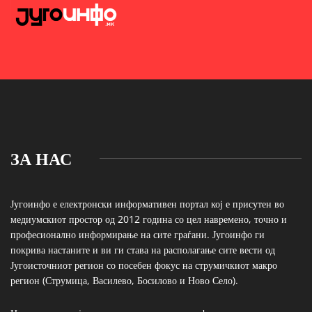
ЗА НАС
Југоинфо е електронски информативен портал кој е присутен во
медиумскиот простор од 2012 година со цел навремено, точно и
професионално информирање на сите граѓани. Југоинфо ги
покрива настаните и ви ги става на располагање сите вести од
Југоисточниот регион со посебен фокус на струмичкиот макро
регион (Струмица, Василево, Босилово и Ново Село).