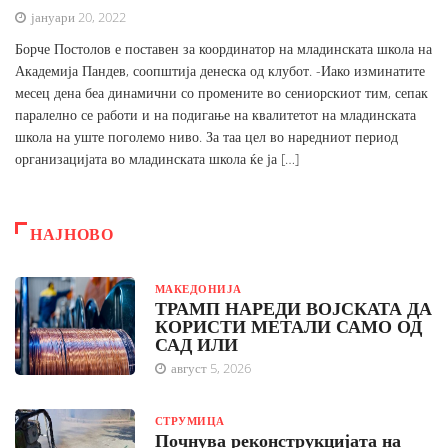
јануари 20, 2022
Борче Постолов е поставен за координатор на младинската школа на
Академија Пандев, соопштија денеска од клубот. -Иако изминатите
месец дена беа динамични со промените во сениорскиот тим, сепак
паралелно се работи и на подигање на квалитетот на младинската
школа на уште поголемо ниво. За таа цел во наредниот период
организацијата во младинската школа ќе ја […]
НАЈНОВО
МАКЕДОНИЈА
ТРАМП НАРЕДИ ВОЈСКАТА ДА
КОРИСТИ МЕТАЛИ САМО ОД
САД ИЛИ
август 5, 2026
СТРУМИЦА
Почнува реконструкцијата на