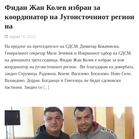
Фидан Жан Колев избран за
координатор на Југоисточниот регион
на
април 16, 2022
На предлог на претседателот на СДСМ, Димитар Ковачевски,
Генералниот секретар Миле Зечевиќ и Извршниот одбор на СДСМ,
на денешната трета седница, Фидан Жан Колев е избран за нов
координатор на југоисточниот регион. -Ви благодарам на довербата,
заедно Струмица, Радовиш, Конче, Василево, Босилово, Ново Село,
Валандово, Дојран, Богданци и Гевгелија, ќе бидат сдсмовски
бастиони. Заедно со […]