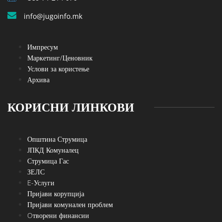
info@jugoinfo.mk
Импресум
Маркетинг/Ценовник
Услови за користење
Архива
КОРИСНИ ЛИНКОВИ
Општина Струмица
ЈПКД Комуналец
Струмица Гас
ЗЕЛС
E-Услуги
Пријави корупција
Пријави комунален проблем
Oтворени финансии