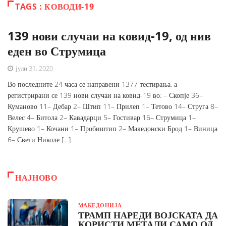
TAGS : КОВОДИ-19
139 нови случаи на ковид-19, од нив
еден во Струмица
јули 31, 2020
Во последните 24 часа се направени 1377 тестирања, а
регистрирани се 139 нови случаи на ковид-19 во: – Скопје 36–
Куманово 11– Дебар 2– Штип 11– Прилеп 1– Тетово 14– Струга 8–
Велес 4– Битола 2– Кавадарци 5– Гостивар 16– Струмица 1–
Крушево 1– Кочани 1– Пробиштип 2– Македонски Брод 1– Виница
6– Свети Николе […]
НАЈНОВО
МАКЕДОНИЈА
ТРАМП НАРЕДИ ВОЈСКАТА ДА
КОРИСТИ МЕТАЛИ САМО ОД