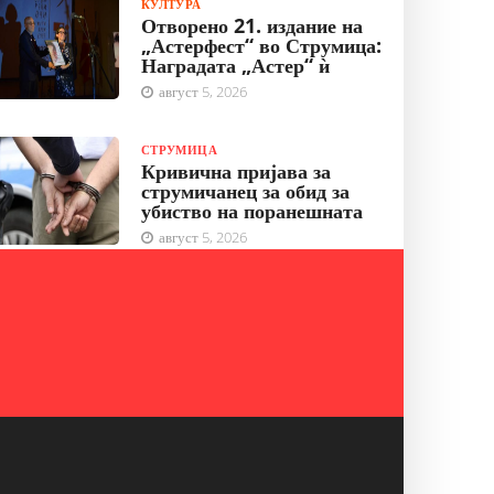
КУЛТУРА
Отворено 21. издание на
„Астерфест“ во Струмица:
Наградата „Астер“ ѝ
август 5, 2026
СТРУМИЦА
Кривична пријава за
струмичанец за обид за
убиство на поранешната
август 5, 2026