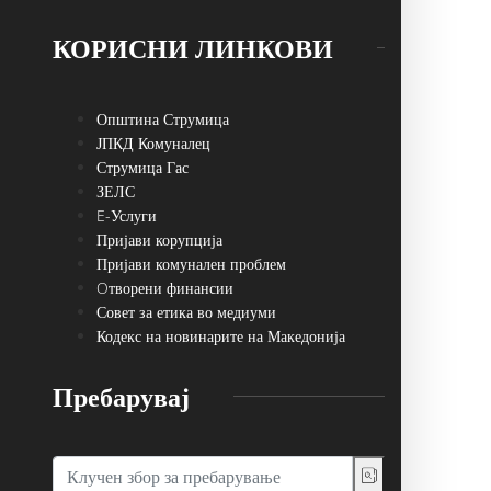
КОРИСНИ ЛИНКОВИ
Општина Струмица
ЈПКД Комуналец
Струмица Гас
ЗЕЛС
E-Услуги
Пријави корупција
Пријави комунален проблем
Oтворени финансии
Совет за етика во медиуми
Кодекс на новинарите на Македонија
Пребарувај