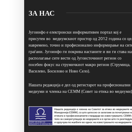
ЗА НАС
Југоинфо е електронски информативен портал кој е
присутен во медиумскиот простор од 2012 година со це
навремено, точно и професионално информирање на сит
граѓани. Југоинфо ги покрива настаните и ви ги става на
располагање сите вести од Југоисточниот регион со
посебен фокус на струмичкиот макро регион (Струмица,
Василево, Босилово и Ново Село).
Нашата редакција е дел од регистарот на професионални
медиуми и членка на СЕММ (Совет за етика во медиуми)