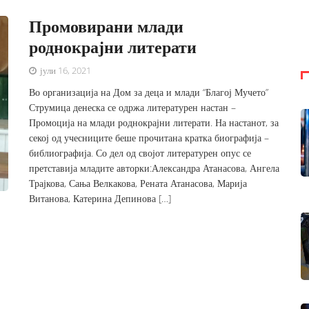
Промовирани млади
роднокрајни литерати
јули 16, 2021
Во организација на Дом за деца и млади “Благој Мучето”
Струмица денеска се одржа литературен настан –
Промоција на млади роднокрајни литерати. На настанот, за
секој од учесниците беше прочитана кратка биографија –
библиографија. Со дел од својот литературен опус се
претставија младите авторки:Александра Атанасова, Ангела
Трајкова, Сања Велкакова, Рената Атанасова, Марија
Витанова, Катерина Депинова […]