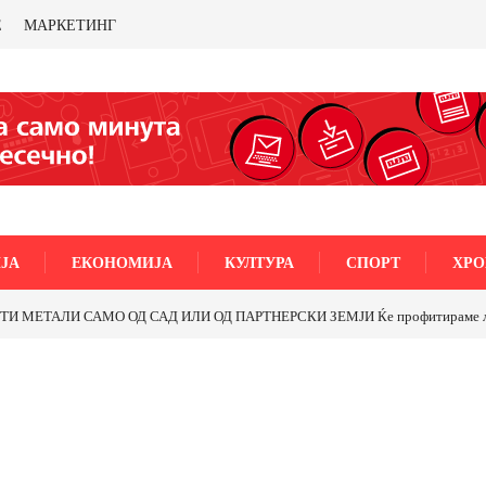
Е
МАРКЕТИНГ
ЈА
ЕКОНОМИЈА
КУЛТУРА
СПОРТ
ХРО
МЕТАЛИ САМО ОД САД ИЛИ ОД ПАРТНЕРСКИ ЗЕМЈИ Ќе профитираме ли со 