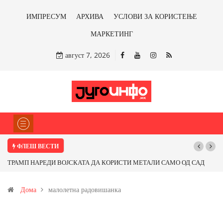
ИМПРЕСУМ
АРХИВА
УСЛОВИ ЗА КОРИСТЕЊЕ
МАРКЕТИНГ
август 7, 2026
ФЛЕШ ВЕСТИ
ТРАМП НАРЕДИ ВОЈСКАТА ДА КОРИСТИ МЕТАЛИ САМО ОД САД
ИЛИ ОД ПАРТНЕРСКИ ЗЕМЈИ Ќе профитираме ли со бакарот од
Дома
малолетна радовишанка
Иловица и со антимонот?