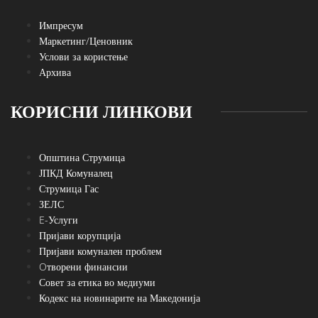
Импресум
Маркетинг/Ценовник
Услови за користење
Архива
КОРИСНИ ЛИНКОВИ
Општина Струмица
ЈПКД Комуналец
Струмица Гас
ЗЕЛС
E-Услуги
Пријави корупција
Пријави комунален проблем
Oтворени финансии
Совет за етика во медиуми
Кодекс на новинарите на Македонија