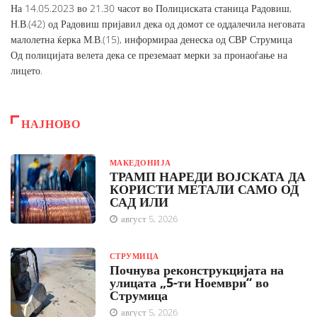
На 14.05.2023 во 21.30 часот во Полициската станица Радовиш,
Н.В.(42) од Радовиш пријавил дека од домот се оддалечила неговата
малолетна ќерка М.В.(15), информираа денеска од СВР Струмица
Од полицијата велета дека се преземаат мерки за пронаоѓање на
лицето.
НАЈНОВО
МАКЕДОНИЈА
ТРАМП НАРЕДИ ВОЈСКАТА ДА
КОРИСТИ МЕТАЛИ САМО ОД
САД ИЛИ
август 5, 2026
СТРУМИЦА
Почнува реконструкцијата на
улицата „5-ти Ноември“ во
Струмица
август 5, 2026