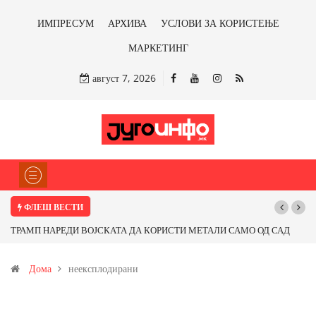
ИМПРЕСУМ
АРХИВА
УСЛОВИ ЗА КОРИСТЕЊЕ
МАРКЕТИНГ
август 7, 2026
ФЛЕШ ВЕСТИ
ТРАМП НАРЕДИ ВОЈСКАТА ДА КОРИСТИ МЕТАЛИ САМО ОД САД
ИЛИ ОД ПАРТНЕРСКИ ЗЕМЈИ Ќе профитираме ли со бакарот од
Дома
неексплодирани
Иловица и со антимонот?