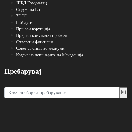
ЈПКД Комуналец
Струмица Гас
ЗЕЛС
E-Услуги
Пријави корупција
Пријави комунален проблем
Oтворени финансии
Совет за етика во медиуми
Кодекс на новинарите на Македонија
Пребарувај