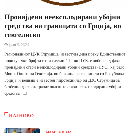
Пронајдени неексплодирани убојни
средства на границата со Грција, во
гевгелиско
јули 5, 2024
Регионалниот ЦУК Струмица, известува дека преку Единствениот
повикувачки број за итни случаи 112 во ЦУК, е добиена дојава за
пронајдени стари неексплодирани убојни средства (НУС), кај село
Моин, Општина Гевгелија, во близина на границата со Република
Грција, и веднаш е известен пиротехничар од ДЗС Струмица за
безбедно да се отстранат опасните стари неексплодирани убојни
средства. […]
НАЈНОВО
МАКЕДОНИЈА