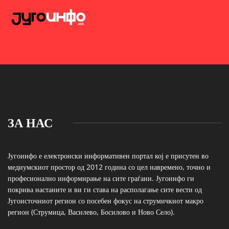
ЗА НАС
Југоинфо е електронски информативен портал кој е присутен во
медиумскиот простор од 2012 година со цел навремено, точно и
професионално информирање на сите граѓани. Југоинфо ги
покрива настаните и ви ги става на располагање сите вести од
Југоисточниот регион со посебен фокус на струмичкиот макро
регион (Струмица, Василево, Босилово и Ново Село).