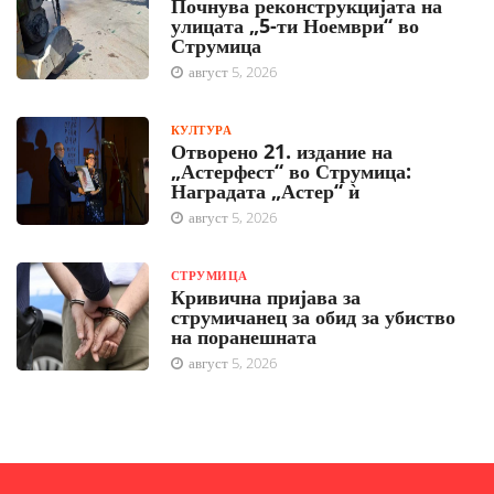
Почнува реконструкцијата на
улицата „5-ти Ноември“ во
Струмица
август 5, 2026
КУЛТУРА
Отворено 21. издание на
„Астерфест“ во Струмица:
Наградата „Астер“ ѝ
август 5, 2026
СТРУМИЦА
Кривична пријава за
струмичанец за обид за убиство
на поранешната
август 5, 2026