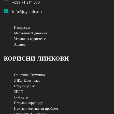
+389 71 214 070
info@jugoinfo.mk
Импресум
Маркетинг/Ценовник
Услови за користење
Архива
КОРИСНИ ЛИНКОВИ
Општина Струмица
ЈПКД Комуналец
Струмица Гас
ЗЕЛС
E-Услуги
Пријави корупција
Пријави комунален проблем
Oтворени финансии