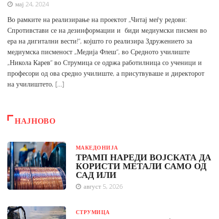
мај 24, 2024
Во рамките на реализирање на проектот „Читај меѓу редови:
Спротивстави се на дезинформации и биди медиумски писмен во
ера на дигитални вести!“, којшто го реализира Здружението за
медиумска писменост „Медија Флеш“, во Средното училиште
„Никола Карев“ во Струмица се одржа работилница со ученици и
професори од ова средно училиште, а присутвуваше и директорот
на училиштето, […]
НАЈНОВО
МАКЕДОНИЈА
ТРАМП НАРЕДИ ВОЈСКАТА ДА
КОРИСТИ МЕТАЛИ САМО ОД
САД ИЛИ
август 5, 2026
СТРУМИЦА