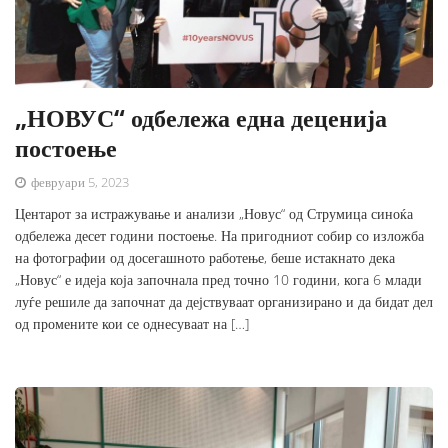
„НОВУС“ одбележа една деценија
постоење
февруари 5, 2023
Центарот за истражување и анализи „Новус“ од Струмица синоќа
одбележа десет години постоење. На пригодниот собир со изложба
на фотографии од досегашното работење, беше истакнато дека
„Новус“ е идеја која започнала пред точно 10 години, кога 6 млади
луѓе решиле да започнат да дејствуваат организирано и да бидат дел
од промените кои се однесуваат на […]