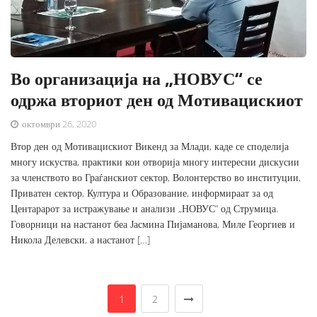
Во организација на „НОВУС“ се
одржа вториот ден од Мотивацискиот
октомври 26, 2020
Втор ден од Мотивацискиот Викенд за Млади, каде се споделија
многу искуства, практики кои отворија многу интересни дискусии
за членството во Граѓанскиот сектор, Волонтерство во институции,
Приватен сектор, Култура и Образование, информираат за од
Центарарот за истражување и анализи „НОВУС“ од Струмица.
Говорници на настанот беа Јасмина Пијаманова, Миле Георгиев и
Никола Делевски, а настанот […]
1
2