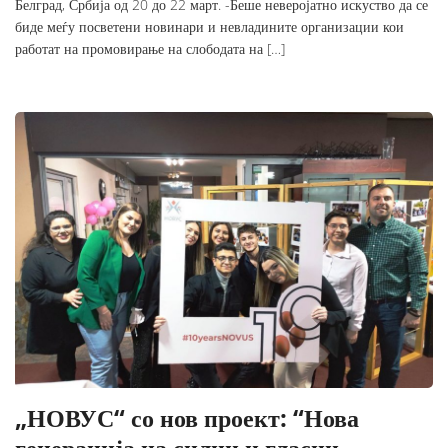
Белград, Србија од 20 до 22 март. -Беше неверојатно искуство да се
биде меѓу посветени новинари и невладините организации кои
работат на промовирање на слободата на […]
„НОВУС“ со нов проект: “Нова
генерација на силни и гласни