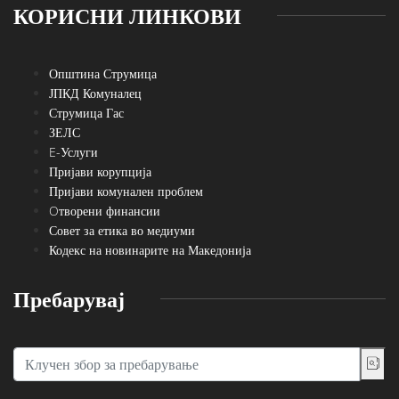
КОРИСНИ ЛИНКОВИ
Општина Струмица
ЈПКД Комуналец
Струмица Гас
ЗЕЛС
E-Услуги
Пријави корупција
Пријави комунален проблем
Oтворени финансии
Совет за етика во медиуми
Кодекс на новинарите на Македонија
Пребарувај