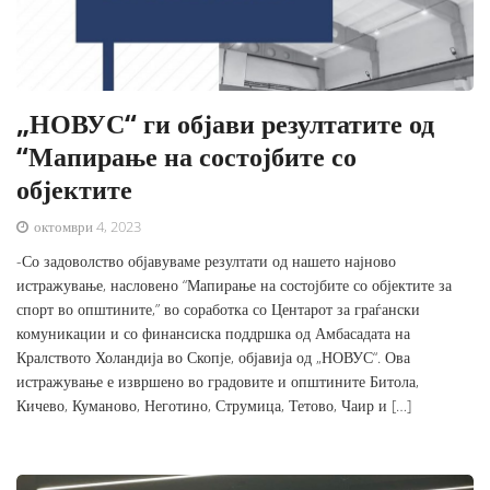
„НОВУС“ ги објави резултатите од
“Мапирање на состојбите со
објектите
октомври 4, 2023
-Со задоволство објавуваме резултати од нашето најново
истражување, насловено “Мапирање на состојбите со објектите за
спорт во општините,” во соработка со Центарот за граѓански
комуникации и со финансиска поддршка од Амбасадата на
Кралството Холандија во Скопје, објавија од „НОВУС“. Ова
истражување е извршено во градовите и општините Битола,
Кичево, Куманово, Неготино, Струмица, Тетово, Чаир и […]