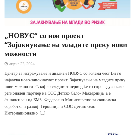
„НОВУС“ со нов проект
“Зајакнување на младите преку нови
можности
април 23, 2024
Центар за истражување и анализи НОВУС со голема чест Ви го
најавува ново-започнатиот проект “Зајакнување на младите преку
нови можности 2”, кој во следниот период ќе го спроведува како
регионален партнер на СОС Детско Село- Македонија, а е
финансиран од БМЗ- Федерално Министерство за економска
соработка и развој- Германија и СОС Детско село –
Интернационално, […]