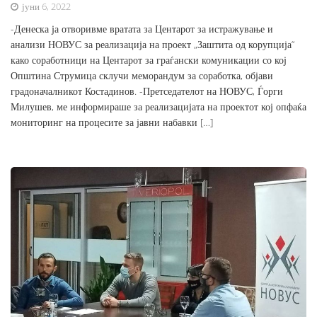
јуни 6, 2022
-Денеска ја отворивме вратата за Центарот за истражување и
анализи НОВУС за реализација на проект „Заштита од корупција“
како соработници на Центарот за граѓански комуникации со кој
Општина Струмица склучи меморандум за соработка, објави
градоначалникот Костадинов. -Претседателот на НОВУС, Ѓорги
Милушев, ме информираше за реализацијата на проектот кој опфаќа
мониторинг на процесите за јавни набавки […]