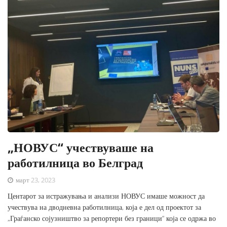
„НОВУС“ учествуваше на
работилница во Белград
март 23, 2023
Центарот за истражувања и анализи НОВУС имаше можност да
учествува на дводневна работилница, која е дел од проектот за
„Граѓанско сојузништво за репортери без граници“ која се одржа во