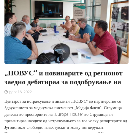
„НОВУС“ и новинарите од регионот
заедно дебатираа за подобрување на
јуни 16, 2022
Центарот за истражување и анализи „НОВУС“ во партнерство со
Здружението за медиумска писменост „Медија Флеш“- Струмица,
денеска во просториите на „Europe House“ во Струмица ги
презентираа наодите од истражувањето за тоа колку репортерите од
Југоистокот слободно известуваат и колку им веруваат.