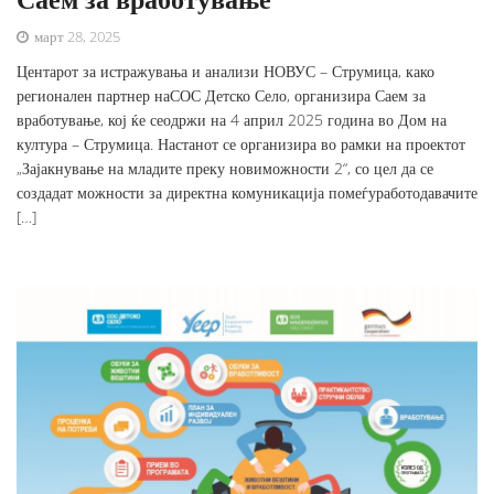
март 28, 2025
Центарот за истражувања и анализи НОВУС – Струмица, како
регионален партнер наСОС Детско Село, организира Саем за
вработување, кој ќе сеодржи на 4 април 2025 година во Дом на
култура – Струмица. Настанот се организира во рамки на проектот
„Зајакнување на младите преку новиможности 2“, со цел да се
создадат можности за директна комуникација помеѓуработодавачите
[…]