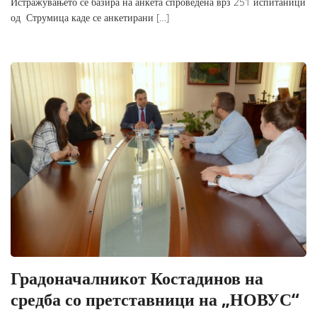
Истражувањето се базира на анкета спроведена врз 251 испитаници
од Струмица каде се анкетирани […]
Градоначалникот Костадинов на
средба со претставници на „НОВУС“