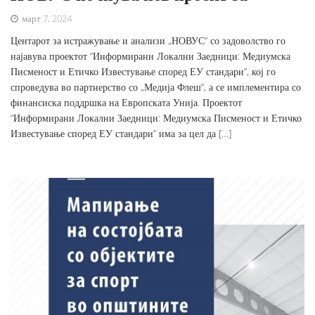
март 7, 2024
Центарот за истражување и анализи „НОВУС“ со задоволство го
најавува проектот “Информирани Локални Заедници: Медиумска
Писменост и Етичко Известување според ЕУ стандари”, кој го
спроведува во партнерство со „Медија Флеш“, а се имплементира со
финансиска поддршка на Европската Унија. Проектот
“Информирани Локални Заедници: Медиумска Писменост и Етичко
Известување според ЕУ стандари” има за цел да […]