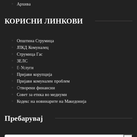
Архива
КОРИСНИ ЛИНКОВИ
Општина Струмица
ЈПКД Комуналец
Струмица Гас
ЗЕЛС
E-Услуги
Пријави корупција
Пријави комунален проблем
Oтворени финансии
Совет за етика во медиуми
Кодекс на новинарите на Македонија
Пребарувај