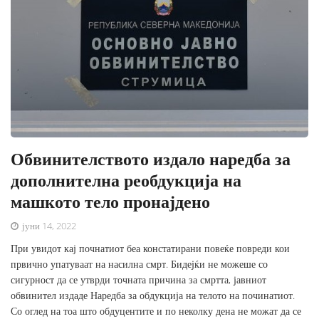
Обвинителството издало наредба за
дополнителна реобдукција на
машкото тело пронајдено
јуни 14, 2022
При увидот кај почнатиот беа констатирани повеќе повреди кои
првично упатуваат на насилна смрт. Бидејќи не можеше со
сигурност да се утврди точната причина за смртта, јавниот
обвинител издаде Наредба за обдукција на телото на починатиот.
Со оглед на тоа што обдуцентите и по неколку дена не можат да се