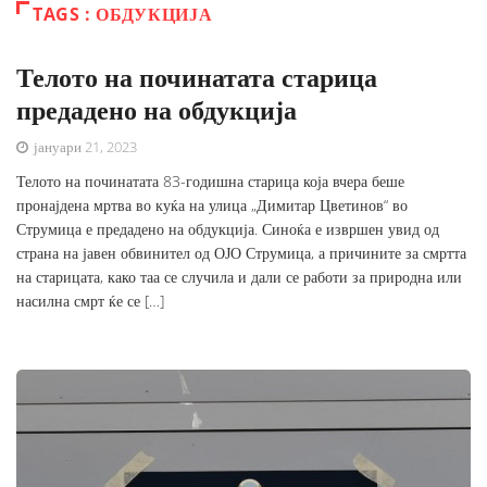
TAGS : ОБДУКЦИЈА
Телото на починатата старица
предадено на обдукција
јануари 21, 2023
Телото на починатата 83-годишна старица која вчера беше
пронајдена мртва во куќа на улица „Димитар Цветинов“ во
Струмица е предадено на обдукција. Синоќа е извршен увид од
страна на јавен обвинител од ОЈО Струмица, а причините за смртта
на старицата, како таа се случила и дали се работи за природна или
насилна смрт ќе се […]