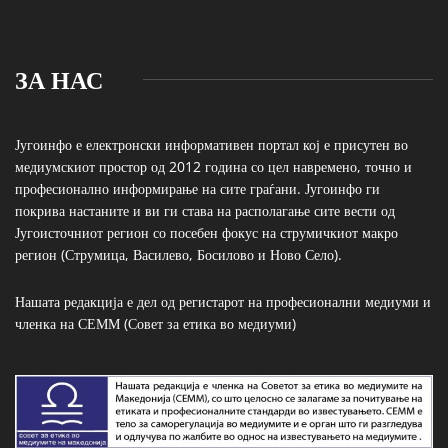
ЗА НАС
Југоинфо е електронски информативен портал кој е присутен во
медиумскиот простор од 2012 година со цел навремено, точно и
професионално информирање на сите граѓани. Југоинфо ги
покрива настаните и ви ги става на располагање сите вести од
Југоисточниот регион со посебен фокус на струмичкиот макро
регион (Струмица, Василево, Босилово и Ново Село).
Нашата редакција е дел од регистарот на професионални медиуми и
членка на СЕММ (Совет за етика во медиуми)