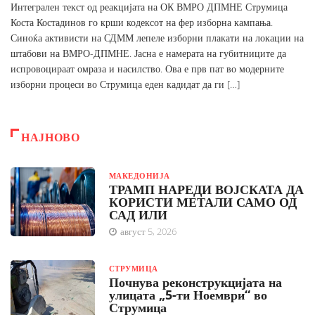
Интегрален текст од реакцијата на ОК ВМРО ДПМНЕ Струмица
Коста Костадинов го крши кодексот на фер изборна кампања.
Синоќа активисти на СДММ лепеле изборни плакати на локации на
штабови на ВМРО-ДПМНЕ. Јасна е намерата на губитниците да
испровоцираат омраза и насилство. Ова е прв пат во модерните
изборни процеси во Струмица еден кадидат да ги […]
НАЈНОВО
МАКЕДОНИЈА
ТРАМП НАРЕДИ ВОЈСКАТА ДА
КОРИСТИ МЕТАЛИ САМО ОД
САД ИЛИ
август 5, 2026
СТРУМИЦА
Почнува реконструкцијата на
улицата „5-ти Ноември“ во
Струмица