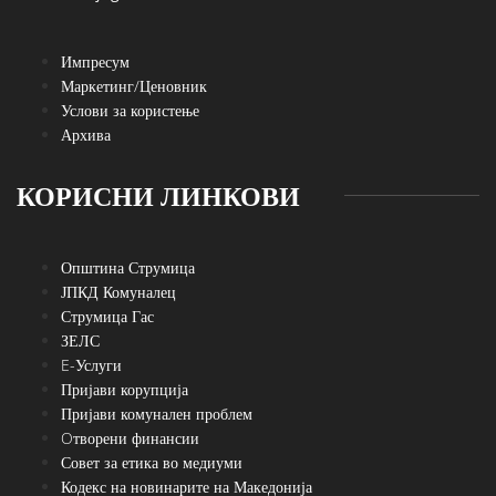
Импресум
Маркетинг/Ценовник
Услови за користење
Архива
КОРИСНИ ЛИНКОВИ
Општина Струмица
ЈПКД Комуналец
Струмица Гас
ЗЕЛС
E-Услуги
Пријави корупција
Пријави комунален проблем
Oтворени финансии
Совет за етика во медиуми
Кодекс на новинарите на Македонија