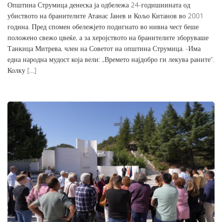
Општина Струмица денеска ја одбележа 24-годишнината од
убиството на бранителите Атанас Јанев и Кољо Китанов во 2001
година. Пред спомен обележјето подигнато во нивна чест беше
положено свежо цвеќе, а за херојството на бранителите зборуваше
Танкица Митрева, член на Советот на општина Струмица. -Има
една народна мудост која вели: „Времето најдобро ги лекува раните“.
Колку […]