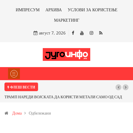
ИМПРЕСУМ
АРХИВА
УСЛОВИ ЗА КОРИСТЕЊЕ
МАРКЕТИНГ
август 7, 2026
ФЛЕШ ВЕСТИ
П НАРЕДИ ВОЈСКАТА ДА КОРИСТИ МЕТАЛИ САМО ОД САД
Почнува ре
ОД ПАРТНЕРСКИ ЗЕМЈИ Ќе профитираме ли со бакарот од
Дома
Одбележани
ца и со антимонот?