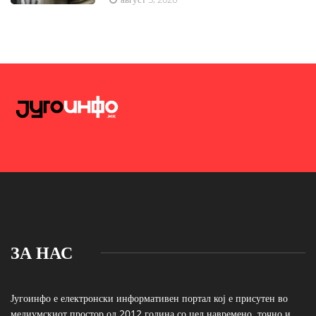
ЗА НАС
Југоинфо е електронски информативен портал кој е присутен во
медиумскиот простор од 2012 година со цел навремено, точно и