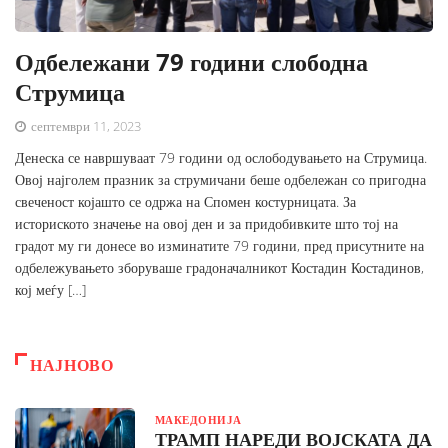
Одбележани 79 години слободна
Струмица
септември 11, 2023
Денеска се навршуваат 79 години од ослободувањето на Струмица.
Овој најголем празник за струмичани беше одбележан со пригодна
свеченост којашто се одржа на Спомен костурницата. За
историското значење на овој ден и за придобивките што тој на
градот му ги донесе во изминатите 79 години, пред присутните на
одбележувањето зборуваше градоначалникот Костадин Костадинов,
кој меѓу […]
НАЈНОВО
МАКЕДОНИЈА
ТРАМП НАРЕДИ ВОЈСКАТА ДА