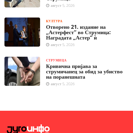
август 5, 2026
КУЛТУРА
Отворено 21. издание на
„Астерфест“ во Струмица:
Наградата „Астер“ ѝ
август 5, 2026
СТРУМИЦА
Кривична пријава за
струмичанец за обид за убиство
на поранешната
август 5, 2026