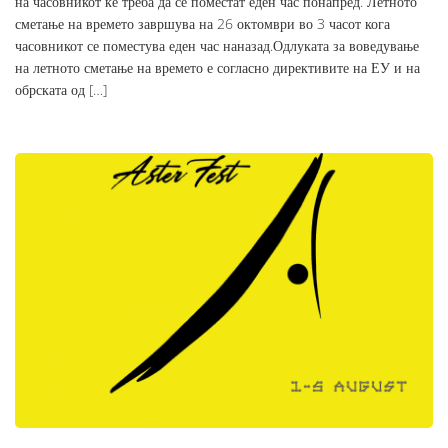
на часовникот ќе треба да се поместат еден час понапред. Летното
сметање на времето завршува на 26 октомври во 3 часот кога
часовникот се поместува еден час наназад.Одлуката за воведување
на летното сметање на времето е согласно директивите на ЕУ и на
обрската од […]