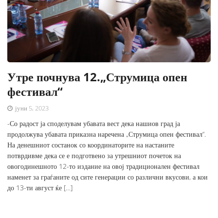
Утре почнува 12.„Струмица опен
фестивал“
јуни 5, 2023
-Со радост ја споделувам убавата вест дека нашиов град ја
продолжува убавата приказна наречена „Струмица опен фестивал“.
На денешниот состанок со координаторите на настаните
потврдивме дека се е подготвено за утрешниот почеток на
овогодинешното 12-то издание на овој традиционален фестивал
наменет за граѓаните од сите генерации со различни вкусови, а кои
до 13-ти август ќе […]