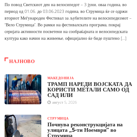
По повод Светскиот ден на велосипедот – 3 јуни, оваа година, во
период од 01.06. до 03.06.2023 година, во Струмица ќе се одржи
вториот Меѓународен Фестивал за љубителите на велосипедизмот –
“Вело Струмица”. Во рамки на фестивалската програма, покрај
серијата активности посветени на сообраќајната и велосипедската
култура како начин на живеење, официјално ќе биде пуштено […]
НАЈНОВО
МАКЕДОНИЈА
ТРАМП НАРЕДИ ВОЈСКАТА ДА
КОРИСТИ МЕТАЛИ САМО ОД
САД ИЛИ
август 5, 2026
СТРУМИЦА
Почнува реконструкцијата на
улицата „5-ти Ноември“ во
Струмица