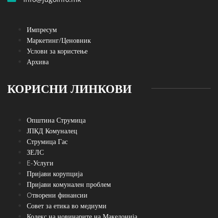
Импресум
Маркетинг/Ценовник
Услови за користење
Архива
КОРИСНИ ЛИНКОВИ
Општина Струмица
ЈПКД Комуналец
Струмица Гас
ЗЕЛС
E-Услуги
Пријави корупција
Пријави комунален проблем
Oтворени финансии
Совет за етика во медиуми
Кодекс на новинарите на Македонија