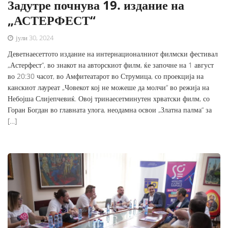
Задутре почнува 19. издание на
„АСТЕРФЕСТ“
јули 30, 2024
Деветнаесеттото издание на интернационалниот филмски фестивал
„Астерфест“, во знакот на авторскиот филм, ќе започне на 1 август
во 20:30 часот, во Амфитеатарот во Струмица, со проекција на
канскиот лауреат „Човекот кој не можеше да молчи“ во режија на
Небојша Слијепчевиќ. Овој тринаесетминутен хрватски филм, со
Горан Богдан во главната улога, неодамна освои „Златна палма“ за
[…]