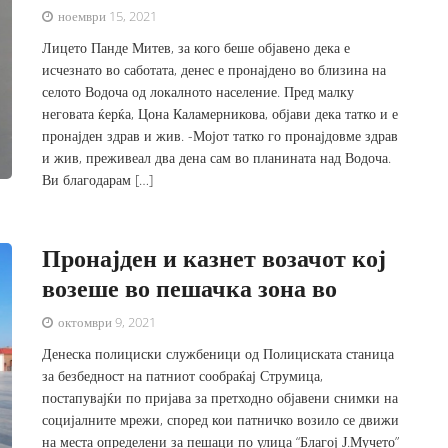
ноември 15, 2021
Лицето Панде Митев, за кого беше објавено дека е
исчезнато во саботата, денес е пронајдено во близина на
селото Водоча од локалното население. Пред малку
неговата ќерќа, Цона Каламерникова, објави дека татко и е
пронајден здрав и жив. -Мојот татко го пронајдовме здрав
и жив, преживеал два дена сам во планината над Водоча.
Ви благодарам […]
Пронајден и казнет возачот кој
возеше во пешачка зона во
октомври 9, 2021
Денеска полициски службеници од Полициската станица
за безбедност на патниот сообраќај Струмица,
постапувајќи по пријава за претходно објавени снимки на
социјалните мрежи, според кои патничко возило се движи
на места определени за пешаци по улица “Благој Ј.Мучето”