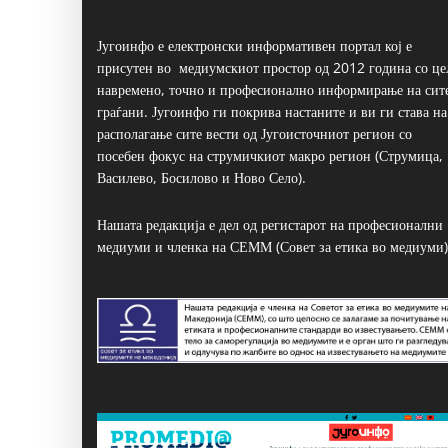
Југоинфо е електронски информативен портал кој е
присутен во медиумскиот простор од 2012 година со це
навремено, точно и професионално информирање на сит
граѓани. Југоинфо ги покрива настаните и ви ги става на
располагање сите вести од Југоисточниот регион со
посебен фокус на струмичкиот макро регион (Струмица,
Василево, Босилово и Ново Село).
Нашата редакција е дел од регистарот на професионални
медиуми и членка на СЕММ (Совет за етика во медиуми)