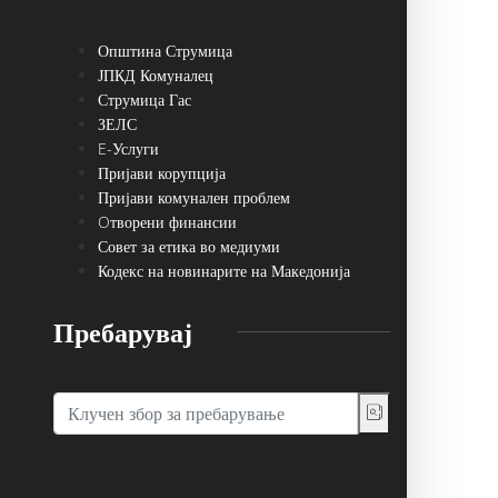
Општина Струмица
ЈПКД Комуналец
Струмица Гас
ЗЕЛС
E-Услуги
Пријави корупција
Пријави комунален проблем
Oтворени финансии
Совет за етика во медиуми
Кодекс на новинарите на Македонија
Пребарувај