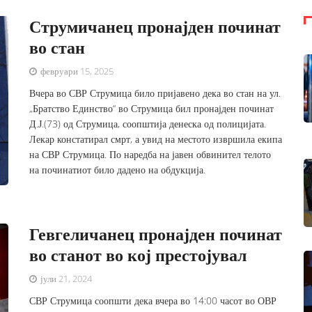
Струмичанец пронајден починат
во стан
февруари 15, 2025
Вчера во СВР Струмица било пријавено дека во стан на ул.
„Братство Единство“ во Струмица бил пронајден починат
Д.Ј.(73) од Струмица, соопштија денеска од полицијата.
Лекар констатирал смрт, а увид на местото извршила екипа
на СВР Струмица. По наредба на јавен обвинител телото
на починатиот било дадено на обдукција.
Гевгеличанец пронајден починат
во станот во кој престојувал
јули 21, 2024
СВР Струмица соопшти дека вчера во 14:00 часот во ОВР