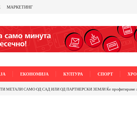
Е
МАРКЕТИНГ
ЈА
ЕКОНОМИЈА
КУЛТУРА
СПОРТ
ХРО
МЕТАЛИ САМО ОД САД ИЛИ ОД ПАРТНЕРСКИ ЗЕМЈИ Ќе профитираме ли со 