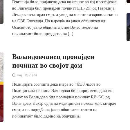
Гевгелија било пријавено дека во станот во кој престојувал
во Гевгелија бил пронајден починат Е.П.(29) од Гевгелија.
Лекар констатирал смрт, а увид на местото извршила екипа
на ОВР Гевгелија. По наредба на јавен обвинител од
Основното јавно обвинителство Велес телото на
починатиот било предадено на […]
Валандовчанец пронајден
починат во својот дом
мај 18, 2024
Полицијата соопшти дека вчера во 18:30 часот во
Полициската станица Валандово било пријавено дека во
домот во Валандово бил пронајден починат Б.Е.(56) од
Валандово. Лекар од итна медицинска помош констатирал
смрт, а по наредба на јавен обвинител телото на
починатиот било дадено на обдукција.