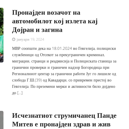
Пронајден возачот на
автомобилот кој излета кај
Дојран и загина
јануари 19, 2024
МВР соопшти дека на 18.01.2024 во Гевгелија, полициски
службеници од Отсекот за прекуграничен криминал,
миграции, странци и реадмисија и Полициската станица за
гранични проверки и граничен надзор Богородица при
Регионалниот центар за гранични работи Југ го лишиле од
слобода Г.Ш.(39) од Кавадарци, со привремен престој во
Гевгелија. По преземени мерки и активности било дојдено
до […]
Исчезнатиот струмичанец Панде
Митев е пронајден здрав и жив