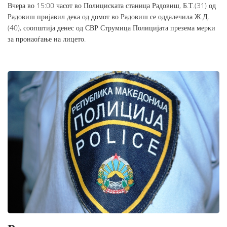
Вчера во 15:00 часот во Полициската станица Радовиш, Б.Т.(31) од
Радовиш пријавил дека од домот во Радовиш се оддалечила Ж.Д.
(40), соопштија денес од СВР Струмица Полицијата презема мерки
за пронаоѓање на лицето.