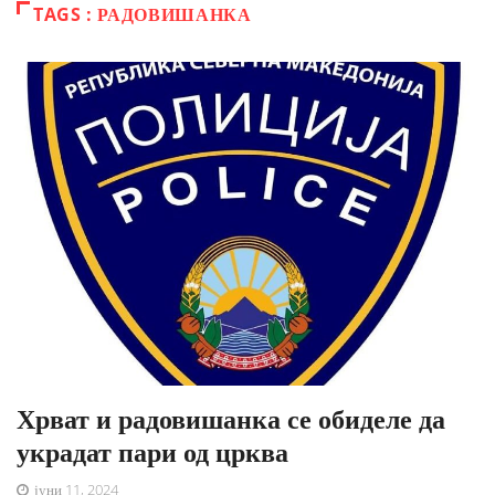
TAGS : РАДОВИШАНКА
Хрват и радовишанка се обиделе да
украдат пари од црква
јуни 11, 2024