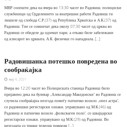
МВР соопшти дека на вчера во 13:30 часот во Радовиш, полициски
службеници од Одделението за внатрешни работи Радовиш ги
лишиле од слобода С.Р.(37) од Република Хрватска и А.К.(37) од
Радовиш. Тие се сомничат дека околу 07:30 часот од црква во
Радовиш се обиделе да одземат пари, а откако биле забележани
од клисарот во црквата, А.К. физички го нападнала, […]
Радовишанка потешко повредена во
сообраќајка
мај 4, 2021
Вчера во 12:20 часот во Полициската станица Радовиш било
пријавено дека на булевар „Александар Македонски“ во Радовиш се
случила сообраќајна незгода помеѓу патничко возило „опел астра“,
со радовишки регистарски ознаки, управувано од М.К.(46) од
Радовиш и патничко возило „фолксваген поло“, со швајцарски
регистарски ознаки, управувано од М.К.(29) од Радовиш. Во
незгодата со тешки телесни повреди […]