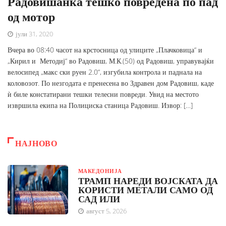
Радовишанка тешко повредена по пад
од мотор
јули 31, 2020
Вчера во 08:40 часот на крстосница од улиците „Плачковица“ и
„Кирил и Методиј“ во Радовиш, М.К.(50) од Радовиш, управувајќи
велосипед „макс ски руен 2.0“, изгубила контрола и паднала на
коловозот. По незгодата е пренесена во Здравен дом Радовиш, каде
ѝ биле констатирани тешки телесни повреди. Увид на местото
извршила екипа на Полициска станица Радовиш. Извор: […]
НАЈНОВО
МАКЕДОНИЈА
ТРАМП НАРЕДИ ВОЈСКАТА ДА
КОРИСТИ МЕТАЛИ САМО ОД
САД ИЛИ
август 5, 2026