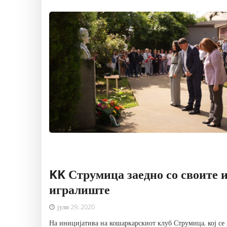
KK Струмица заедно со своите 
игралиште
јули 29, 2020
На иницијатива на кошаркарскиот клуб Струмица, кој се 