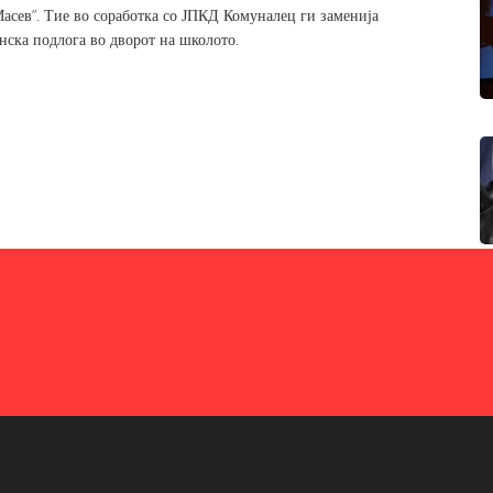
сев”. Тие во соработка со ЈПКД Комуналец ги заменија
онска подлога во дворот на школото.