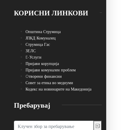
КОРИСНИ ЛИНКОВИ
Општина Струмица
ЈПКД Комуналец
Струмица Гас
ЗЕЛС
E-Услуги
Пријави корупција
Пријави комунален проблем
Oтворени финансии
Совет за етика во медиуми
Кодекс на новинарите на Македонија
Пребарувај