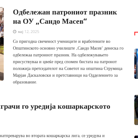
Одбележан патрониот празник
на ОУ „Сандо Масев“
мај 12, 2025
Со пригодна свеченост учениците и вработените во
Општинското основно училиште „Сандо Масев“ денеска го
одбележаа патрониот празник. На одбележувањето
присуствуваа и цвеќе пред спомен бистата на патронот
положија претседателот на Советот на општина Струмица
Марјан Даскаловски и претставници на Одделението за
образование.
играчи го уредија кошаркарското
натпреварува во втората кошаркарска лига, се уредува и