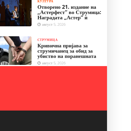
КУЛТУРА
Отворено 21. издание на
„Астерфест“ во Струмица:
Наградата „Астер“ ѝ
август 5, 2026
СТРУМИЦА
Кривична пријава за
струмичанец за обид за
убиство на поранешната
август 5, 2026