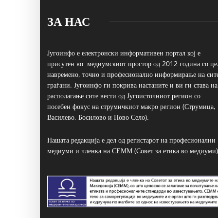
ЗА НАС
Југоинфо е електронски информативен портал кој е
присутен во медиумскиот простор од 2012 година со це
навремено, точно и професионално информирање на сит
граѓани. Југоинфо ги покрива настаните и ви ги става на
располагање сите вести од Југоисточниот регион со
посебен фокус на струмичкиот макро регион (Струмица,
Василево, Босилово и Ново Село).
Нашата редакција е дел од регистарот на професионални
медиуми и членка на СЕММ (Совет за етика во медиуми)