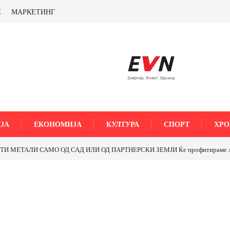
Е
МАРКЕТИНГ
ЈА
ЕКОНОМИЈА
КУЛТУРА
СПОРТ
ХРО
МЕТАЛИ САМО ОД САД ИЛИ ОД ПАРТНЕРСКИ ЗЕМЈИ Ќе профитираме ли со 