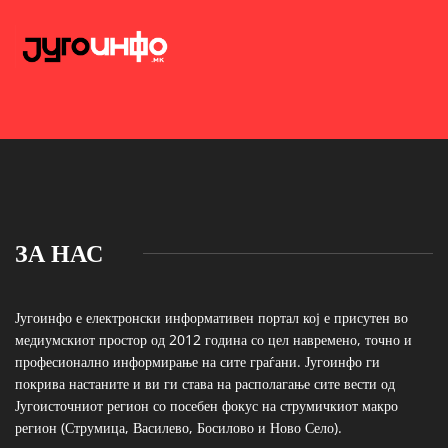
ЗА НАС
Југоинфо е електронски информативен портал кој е присутен во
медиумскиот простор од 2012 година со цел навремено, точно и
професионално информирање на сите граѓани. Југоинфо ги
покрива настаните и ви ги става на располагање сите вести од
Југоисточниот регион со посебен фокус на струмичкиот макро
регион (Струмица, Василево, Босилово и Ново Село).