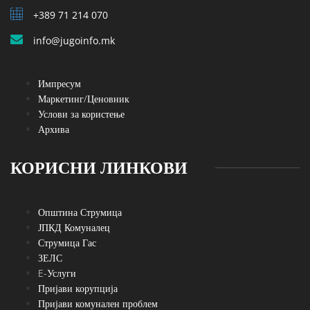
+389 71 214 070
info@jugoinfo.mk
Импресум
Маркетинг/Ценовник
Услови за користење
Архива
КОРИСНИ ЛИНКОВИ
Општина Струмица
ЈПКД Комуналец
Струмица Гас
ЗЕЛС
E-Услуги
Пријави корупција
Пријави комунален проблем