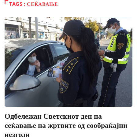
TAGS : СЕЌАВАЊЕ
Одбележан Светскиот ден на
сеќавање на жртвите од сообраќајни
незгоди