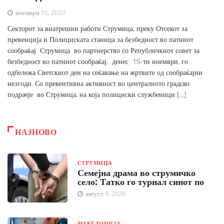
ноември 15, 2020
Секторот за внатрешни работи Струмица, преку Отсекот за
превенција и Полициската станица за безбедност во патниот
сообраќај Струмица во партнерство со Републичкиот совет за
безбедност во патниот сообраќај, денес 15-ти ноември, го
одбележа Светскиот ден на сеќавање на жртвите од сообраќајни
незгоди. Со превентивна активност во централното градско
подрачје во Струмица, на која полициски службеници […]
НАЈНОВО
СТРУМИЦА
Семејна драма во струмичко
село: Татко го турнал синот по
август 9, 2026
МАКЕДОНИЈА