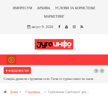
ИМПРЕСУМ
АРХИВА
УСЛОВИ ЗА КОРИСТЕЊЕ
МАРКЕТИНГ
август 9, 2026
ФЛЕШ ВЕСТИ
јна драма во струмичко село: Татко го турнал синот по скали
ТРАМП НАРЕДИ 
САД ИЛИ ОД ПАР
Дома
Струмица
Одбележан Светскиот ден…
бакарот од Илови