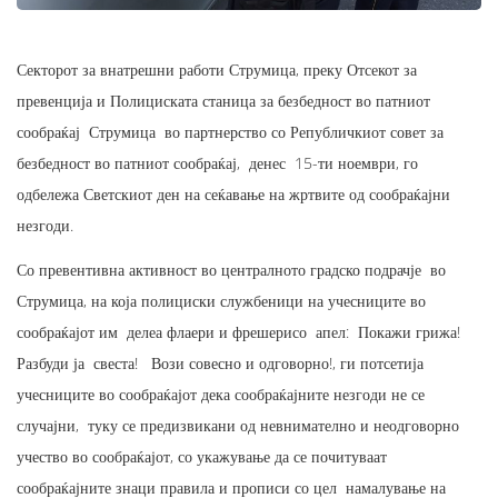
Секторот за внатрешни работи Струмица, преку Отсекот за
превенција и Полициската станица за безбедност во патниот
сообраќај Струмица во партнерство со Републичкиот совет за
безбедност во патниот сообраќај, денес 15-ти ноември, го
одбележа Светскиот ден на сеќавање на жртвите од сообраќајни
незгоди.
Со превентивна активност во централното градско подрачје во
Струмица, на која полициски службеници на учесниците во
сообраќајот им делеа флаери и фрешерисо апел: Покажи грижа!
Разбуди ја свеста! Вози совесно и одговорно!, ги потсетија
учесниците во сообраќајот дека сообраќајните незгоди не се
случајни, туку се предизвикани од невнимателно и неодговорно
учество во сообраќајот, со укажување да се почитуваат
сообраќајните знаци правила и прописи со цел намалување на