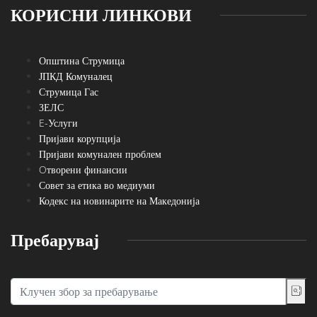
КОРИСНИ ЛИНКОВИ
Општина Струмица
ЈПКД Комуналец
Струмица Гас
ЗЕЛС
E-Услуги
Пријави корупција
Пријави комунален проблем
Oтворени финансии
Совет за етика во медиуми
Кодекс на новинарите на Македонија
Пребарувај