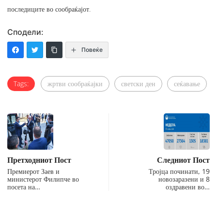
последиците во сообраќајот.
Сподели:
Повеќе
Tags:
жртви сообраќајки
светски ден
сеќавање
Претходниот Пост
Следниот Пост
Премиерот Заев и
Тројца починати, 19
министерот Филипче во
новозаразени и 8
посета на…
оздравени во…