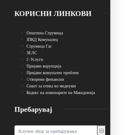
КОРИСНИ ЛИНКОВИ
Општина Струмица
ЈПКД Комуналец
Струмица Гас
ЗЕЛС
E-Услуги
Пријави корупција
Пријави комунален проблем
Oтворени финансии
Совет за етика во медиуми
Кодекс на новинарите на Македонија
Пребарувај