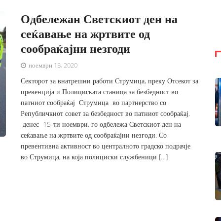
Одбележан Светскиот ден на
сеќавање на жртвите од
сообраќајни незгоди
ноември 15, 2020
Секторот за внатрешни работи Струмица, преку Отсекот за
превенција и Полициската станица за безбедност во
патниот сообраќај Струмица во партнерство со
Републичкиот совет за безбедност во патниот сообраќај,
денес 15-ти ноември, го одбележа Светскиот ден на
сеќавање на жртвите од сообраќајни незгоди. Со
превентивна активност во централното градско подрачје
во Струмица, на која полициски службеници […]