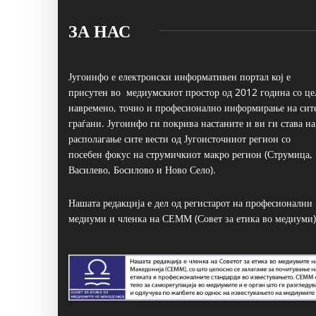
ЗА НАС
Југоинфо е електронски информативен портал кој е
присутен во медиумскиот простор од 2012 година со це
навремено, точно и професионално информирање на сит
граѓани. Југоинфо ги покрива настаните и ви ги става на
располагање сите вести од Југоисточниот регион со
посебен фокус на струмичкиот макро регион (Струмица,
Василево, Босилово и Ново Село).
Нашата редакција е дел од регистарот на професионални
медиуми и членка на СЕММ (Совет за етика во медиуми)