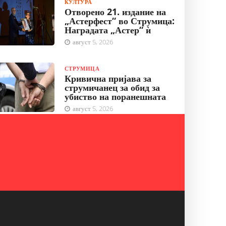
КУЛТУРА
Отворено 21. издание на
„Астерфест“ во Струмица:
Наградата „Астер“ ѝ
август 5, 2026
СТРУМИЦА
Кривична пријава за
струмичанец за обид за
убиство на поранешната
август 5, 2026