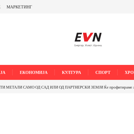
Е
МАРКЕТИНГ
ЈА
ЕКОНОМИЈА
КУЛТУРА
СПОРТ
ХРО
МЕТАЛИ САМО ОД САД ИЛИ ОД ПАРТНЕРСКИ ЗЕМЈИ Ќе профитираме ли со 