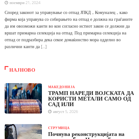
ноември 21, 2024
Според законот за управување со отпад ЈПКД „ Комуналец „ како
фирма која управува со собирањето на отпад е должна на граѓаните
да им овозможи канти во кои согласно истиот закон се должни да
вршат примарна селекција на отпад. Под примарна селекција на
отпад се подразбира дека секое домаќинство мора одделно во
различни канти да […]
НАЈНОВО
МАКЕДОНИЈА
ТРАМП НАРЕДИ ВОЈСКАТА ДА
КОРИСТИ МЕТАЛИ САМО ОД
САД ИЛИ
август 5, 2026
СТРУМИЦА
Почнува реконструкцијата на