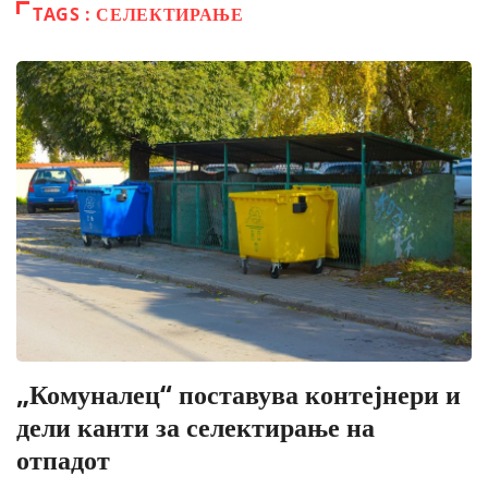
TAGS : СЕЛЕКТИРАЊЕ
„Комуналец“ поставува контејнери и
дели канти за селектирање на
отпадот