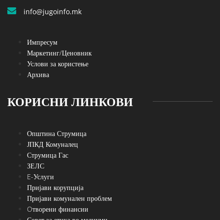
info@jugoinfo.mk
Импресум
Маркетинг/Ценовник
Услови за користење
Архива
КОРИСНИ ЛИНКОВИ
Општина Струмица
ЈПКД Комуналец
Струмица Гас
ЗЕЛС
E-Услуги
Пријави корупција
Пријави комунален проблем
Oтворени финансии
Совет за етика во медиуми