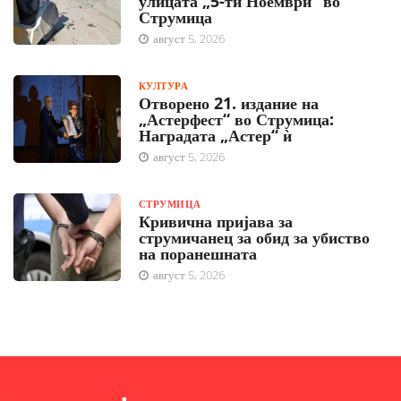
улицата „5-ти Ноември“ во
Струмица
август 5, 2026
КУЛТУРА
Отворено 21. издание на
„Астерфест“ во Струмица:
Наградата „Астер“ ѝ
август 5, 2026
СТРУМИЦА
Кривична пријава за
струмичанец за обид за убиство
на поранешната
август 5, 2026