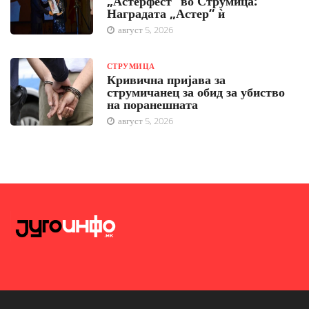
„Астерфест“ во Струмица:
Наградата „Астер“ ѝ
август 5, 2026
СТРУМИЦА
Кривична пријава за
струмичанец за обид за убиство
на поранешната
август 5, 2026