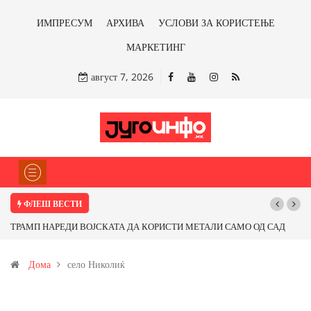
ИМПРЕСУМ
АРХИВА
УСЛОВИ ЗА КОРИСТЕЊЕ
МАРКЕТИНГ
август 7, 2026
ФЛЕШ ВЕСТИ
ТРАМП НАРЕДИ ВОЈСКАТА ДА КОРИСТИ МЕТАЛИ САМО ОД САД
ИЛИ ОД ПАРТНЕРСКИ ЗЕМЈИ Ќе профитираме ли со бакарот од
Дома
село Николиќ
Иловица и со антимонот?