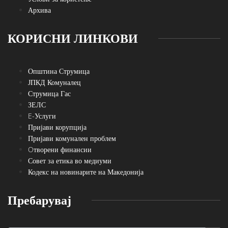
Архива
КОРИСНИ ЛИНКОВИ
Општина Струмица
ЈПКД Комуналец
Струмица Гас
ЗЕЛС
E-Услуги
Пријави корупција
Пријави комунален проблем
Oтворени финансии
Совет за етика во медиуми
Кодекс на новинарите на Македонија
Пребарувај