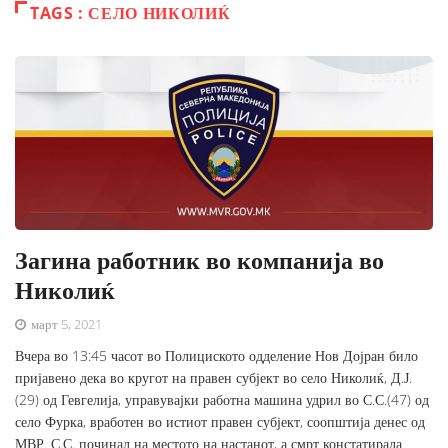
TAGS : СЕЛО НИКОЛИЌ
Загина работник во компанија во
Николиќ
март 5, 2021
Вчера во 13:45 часот во Полициското одделение Нов Дојран било
пријавено дека во кругот на правен субјект во село Николиќ, Д.Ј.
(29) од Гевгелија, управувајки работна машина удрил во С.С.(47) од
село Фурка, вработен во истиот правен субјект, соопштија денес од
МВР. С.С. починал на местото на настанот, а смрт констатирала