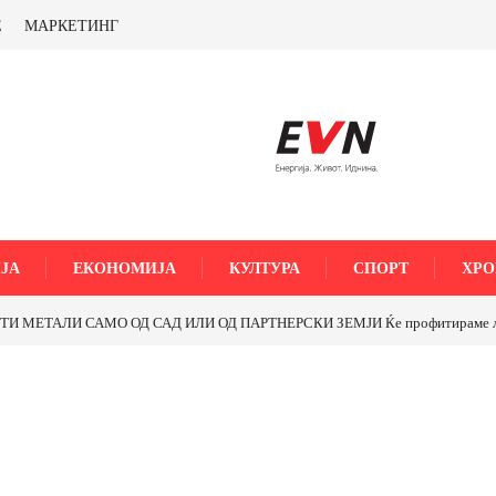
Е
МАРКЕТИНГ
ЈА
ЕКОНОМИЈА
КУЛТУРА
СПОРТ
ХРО
МЕТАЛИ САМО ОД САД ИЛИ ОД ПАРТНЕРСКИ ЗЕМЈИ Ќе профитираме ли со 