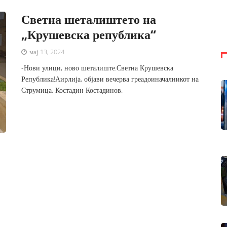
Светна шеталиштето на
„Крушевска република“
мај 13, 2024
-Нови улици, ново шеталиште.Светна Крушевска
Република!Аирлија, објави вечерва греадоиначалникот на
Струмица, Костадин Костадинов.