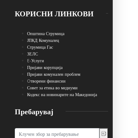
КОРИСНИ ЛИНКОВИ
Општина Струмица
ЈПКД Комуналец
Струмица Гас
ЗЕЛС
E-Услуги
Пријави корупција
Пријави комунален проблем
Oтворени финансии
Совет за етика во медиуми
Кодекс на новинарите на Македонија
Пребарувај