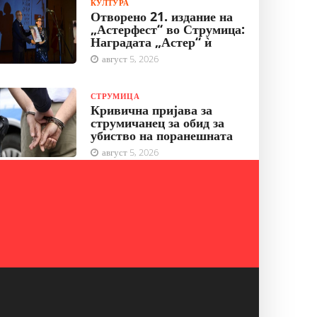
КУЛТУРА
Отворено 21. издание на
„Астерфест“ во Струмица:
Наградата „Астер“ ѝ
август 5, 2026
СТРУМИЦА
Кривична пријава за
струмичанец за обид за
убиство на поранешната
август 5, 2026