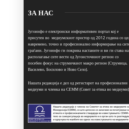
ЗА НАС
Југоинфо е електронски информативен портал кој е
присутен во медиумскиот простор од 2012 година со це
навремено, точно и професионално информирање на сит
граѓани. Југоинфо ги покрива настаните и ви ги става на
располагање сите вести од Југоисточниот регион со
посебен фокус на струмичкиот макро регион (Струмица,
Василево, Босилово и Ново Село).
Нашата редакција е дел од регистарот на професионални
медиуми и членка на СЕММ (Совет за етика во медиуми)