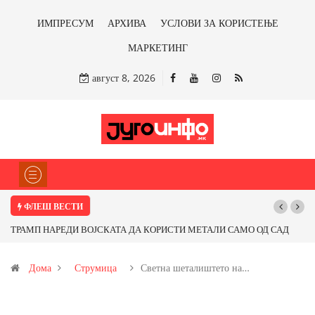
ИМПРЕСУМ
АРХИВА
УСЛОВИ ЗА КОРИСТЕЊЕ
МАРКЕТИНГ
август 8, 2026
ФЛЕШ ВЕСТИ
ТРАМП НАРЕДИ ВОЈСКАТА ДА КОРИСТИ МЕТАЛИ САМО ОД САД
Почну
ИЛИ ОД ПАРТНЕРСКИ ЗЕМЈИ Ќе профитираме ли со бакарот од
Дома
Струмица
Светна шеталиштето на…
Иловица и со антимонот?