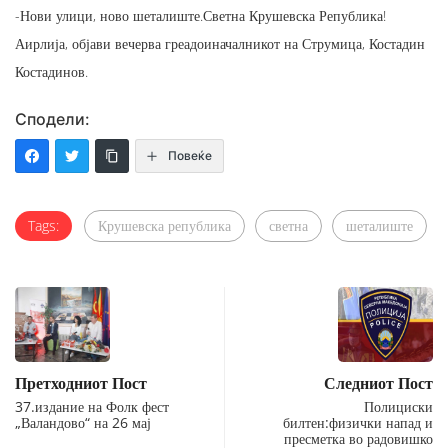
-Нови улици, ново шеталиште.Светна Крушевска Република!
Аирлија, објави вечерва греадоиначалникот на Струмица, Костадин
Костадинов.
Сподели:
Повеќе
Tags:
Крушевска република
светна
шеталиште
Претходниот Пост
Следниот Пост
37.издание на Фолк фест
Полициски
„Валандово“ на 26 мај
билтен:физички напад и
пресметка во радовишко