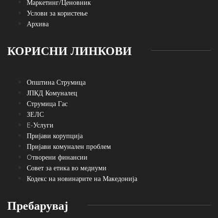
Маркетинг/Ценовник
Услови за користење
Архива
КОРИСНИ ЛИНКОВИ
Општина Струмица
ЈПКД Комуналец
Струмица Гас
ЗЕЛС
E-Услуги
Пријави корупција
Пријави комунален проблем
Oтворени финансии
Совет за етика во медиуми
Кодекс на новинарите на Македонија
Пребарувај