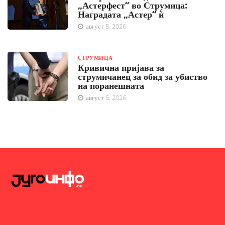
„Астерфест“ во Струмица:
Наградата „Астер“ ѝ
август 5, 2026
СТРУМИЦА
Кривична пријава за
струмичанец за обид за убиство
на поранешната
август 5, 2026