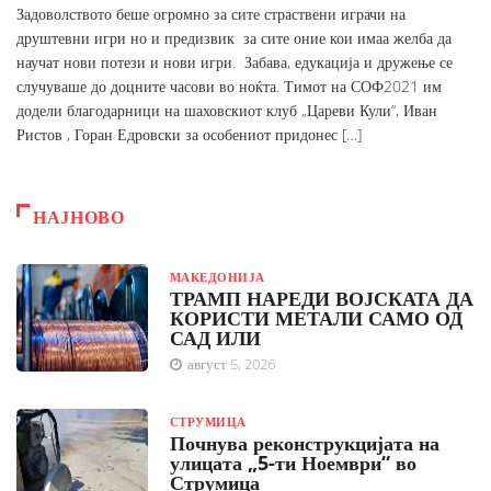
Задоволството беше огромно за сите страствени играчи на
друштевни игри но и предизвик за сите оние кои имаа желба да
научат нови потези и нови игри. Забава, едукација и дружење се
случуваше до доцните часови во ноќта. Тимот на СОФ2021 им
додели благодарници на шаховскиот клуб „Цареви Кули“, Иван
Ристов , Горан Едровски за особениот придонес […]
НАЈНОВО
МАКЕДОНИЈА
ТРАМП НАРЕДИ ВОЈСКАТА ДА
КОРИСТИ МЕТАЛИ САМО ОД
САД ИЛИ
август 5, 2026
СТРУМИЦА
Почнува реконструкцијата на
улицата „5-ти Ноември“ во
Струмица