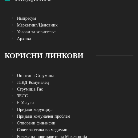
Импресум
Маркетинг/Ценовник
Услови за користење
Архива
КОРИСНИ ЛИНКОВИ
Општина Струмица
ЈПКД Комуналец
Струмица Гас
ЗЕЛС
E-Услуги
Пријави корупција
Пријави комунален проблем
Oтворени финансии
Совет за етика во медиуми
Кодекс на новинарите на Македонија