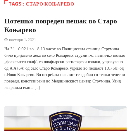
TAGS : СТАРО КОЊАРЕВО
Потешко повреден пешак во Старо
Коњарево
ноември 1, 2021
На 31.10.021 во 18.10 часот во Полициската станица Струмица
било пријавено дека во село Коњарево, струмичко, патничко возило
„фолксваген голф“, со швајцарски регистарски ознаки, управувано
од А.А.(64) од село Старо Коњарево, удрило во пешакот Т.С.(68) од
с.Ново Коњарево. Во несреќата пешакот се здобил со тешки телесни
повреди, констатирани во Медицинскиот центар Струмица. Увид
извршила екипа […]