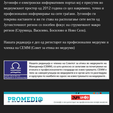
Југоинфо е електронски информативен портал кој е присутен во
медиумскиот простор од 2012 година со цел навремено, точно и
професионално информирање на сите граѓани. Југоинфо ги
покрива настаните и ви ги става на располагање сите вести од
Југоисточниот регион со посебен фокус на струмичкиот макро
регион (Струмица, Василево, Босилово и Ново Село).
Нашата редакција е дел од регистарот на професионални медиуми и
членка на СЕММ (Совет за етика во медиуми)