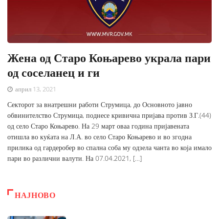
Жена од Старо Коњарево украла пари
од соселанец и ги
април 13, 2021
Секторот за внатрешни работи Струмица, до Основното јавно
обвинителство Струмица, поднесе кривична пријава против З.Г.(44)
од село Старо Коњарево. На 29 март оваа година пријавената
отишла во куќата на Л.А. во село Старо Коњарево и во згодна
прилика од гардеробер во спална соба му одзела чанта во која имало
пари во различни валути. На 07.04.2021, […]
НАЈНОВО