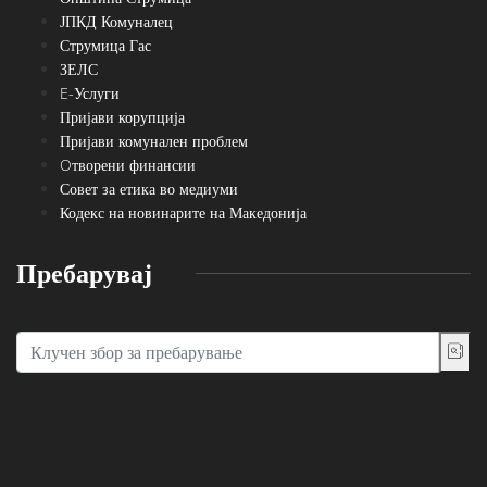
ЈПКД Комуналец
Струмица Гас
ЗЕЛС
E-Услуги
Пријави корупција
Пријави комунален проблем
Oтворени финансии
Совет за етика во медиуми
Кодекс на новинарите на Македонија
Пребарувај