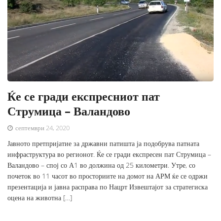
Ќе се гради експресниот пат
Струмица – Валандово
септември 24, 2020
Јавното претпријатие за државни патишта ја подобрува патната
инфраструктура во регионот. Ќе се гради експресен пат Струмица –
Валандово – спој со А1 во должина од 25 километри. Утре, со
почеток во 11 часот во просториите на домот на АРМ ќе се одржи
презентација и јавна расправа по Нацрт Извештајот за стратегиска
оцена на животна […]