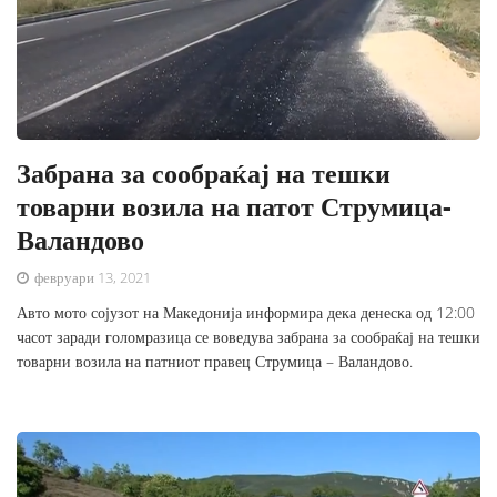
Забрана за сообраќај на тешки
товарни возила на патот Струмица-
Валандово
февруари 13, 2021
Авто мото сојузот на Македонија информира дека денеска од 12:00
часот заради голомразица се воведува забрана за сообраќај на тешки
товарни возила на патниот правец Струмица – Валандово.