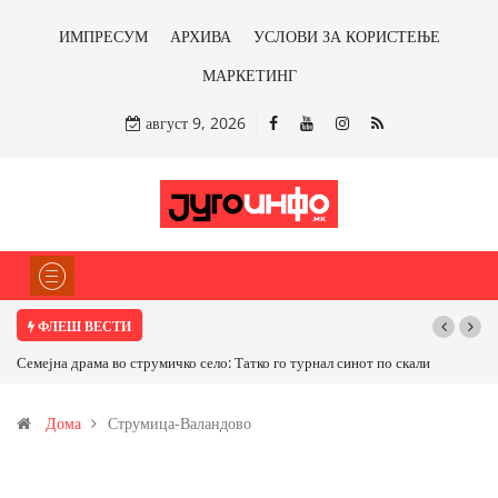
ИМПРЕСУМ
АРХИВА
УСЛОВИ ЗА КОРИСТЕЊЕ
МАРКЕТИНГ
август 9, 2026
ФЛЕШ ВЕСТИ
от по скали
ТРАМП НАРЕДИ ВОЈСКАТА ДА КОРИСТИ МЕТАЛИ САМО ОД
САД ИЛИ ОД ПАРТНЕРСКИ ЗЕМЈИ Ќе профитираме ли со
Дома
Струмица-Валандово
бакарот од Иловица и со антимонот?