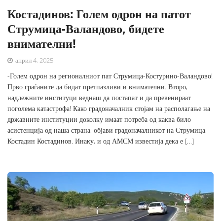
Костадинов: Голем одрон на патот
Струмица-Валандово, бидете
внимателни!
април 4, 2025
-Голем одрон на регионалниот пат Струмица-Костурино-Валандово!
Прво граѓаните да бидат претпазливи и внимателни. Второ,
надлежните институци веднаш да постапат и да превенираат
поголема катастрофа! Како градоначалник стојам на располагање на
државните институции доколку имаат потреба од каква било
асистенција од наша страна, објави градоначалникот на Струмица,
Костадин Костадинов. Инаку, и од АМСМ известија дека е […]