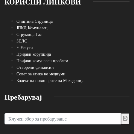
КОРИСНИ ЛИНКОВИ
Општина Струмица
ЈПКД Комуналец
Струмица Гас
ЗЕЛС
E-Услуги
Пријави корупција
Пријави комунален проблем
Oтворени финансии
Совет за етика во медиуми
Кодекс на новинарите на Македонија
Пребарувај