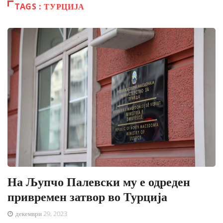
TAGS : ТУРЦИЈА
На Љупчо Палевски му е одреден
привремен затвор во Турција
декември 29, 2023