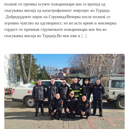
полноќ ги пречека осумте пожарникари кои се вратија од
спасувачка мисија од катастрофалниот земјотрес во Турција.
-Добредојдовте херои на Струмица!Вечерва после полноќ со
огромно чувство на одговорност, но во исто време и неизмерна
гордост ги пречекав струмичките пожарникари кои беа во
спасувачка мисија во Турција.Во мое име и […]