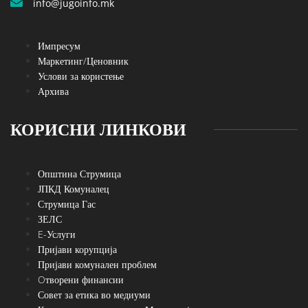
info@jugoinfo.mk
Импресум
Маркетинг/Ценовник
Услови за користење
Архива
КОРИСНИ ЛИНКОВИ
Општина Струмица
ЈПКД Комуналец
Струмица Гас
ЗЕЛС
E-Услуги
Пријави корупција
Пријави комунален проблем
Oтворени финансии
Совет за етика во медиуми