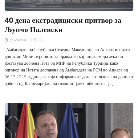
40 дена екстрадициски притвор за
Љупчо Палевски
декември 11, 2023
-Амбасадата на Република Северна Македонија во Анкара испрати
допис до Министерството за правда во кој информира дека ни
доставува добиена Нота од МНР на Република Турција, како
одговор на Нотата доставена од Амбасадата на РСМ во Анкара од
06.12.2023 година, со која информираат дека врз основа на дописот
добиен од Канцеларијата на главниот јавен обвинител […]