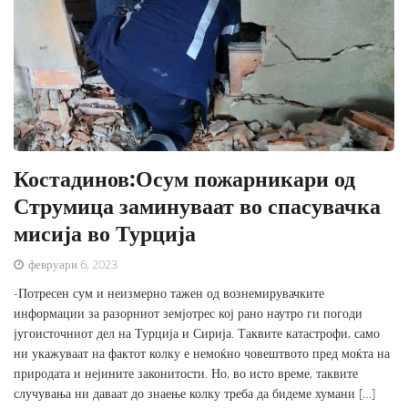
Костадинов:Осум пожарникари од
Струмица заминуваат во спасувачка
мисија во Турција
февруари 6, 2023
-Потресен сум и неизмерно тажен од вознемирувачките
информации за разорниот земјотрес кој рано наутро ги погоди
југоисточниот дел на Турција и Сирија. Таквите катастрофи, само
ни укажуваат на фактот колку е немоќно човештвото пред моќта на
природата и нејините законитости. Но, во исто време, таквите
случувања ни даваат до знаење колку треба да бидеме хумани […]