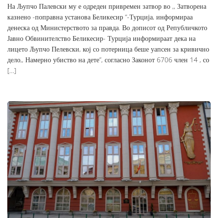
На Љупчо Палевски му е одреден привремен затвор во ,, Затворена
казнено -поправна установа Беликесир “-Турција, информираа
денеска од Министерството за правда. Во дописот од Републичкото
Јавно Обвинителство Беликесир- Турција информираат дека на
лицето Љупчо Пелевски, кој со потерница беше уапсен за кривично
дело,, Намерно убиство на дете”, согласно Законот 6706 член 14 , со
[…]