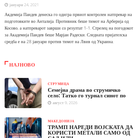
јануари 24, 2021
Акдемија Пандев денеска го одигра првиот контролен натпревар на
подготовките во Анталија. Противник беше тимот на Арберија од
Косово, а натпреварот заврши со резултат 1-1. Стрелец на погодокот
за Академија Пандев беше Марјан Радески. Следната пријателска
средба е на 28 јануари против тимот на Лвив од Украина.
НАЈНОВО
СТРУМИЦА
Семејна драма во струмичко
село: Татко го турнал синот по
август 9, 2026
МАКЕДОНИЈА
ТРАМП НАРЕДИ ВОЈСКАТА ДА
КОРИСТИ МЕТАЛИ САМО ОД