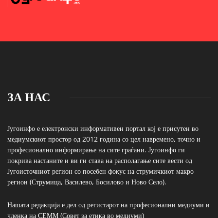
ЗА НАС
Југоинфо е електронски информативен портал кој е присутен во
медиумскиот простор од 2012 година со цел навремено, точно и
професионално информирање на сите граѓани. Југоинфо ги
покрива настаните и ви ги става на располагање сите вести од
Југоисточниот регион со посебен фокус на струмичкиот макро
регион (Струмица, Василево, Босилово и Ново Село).
Нашата редакција е дел од регистарот на професионални медиуми и
членка на СЕММ (Совет за етика во медиуми)