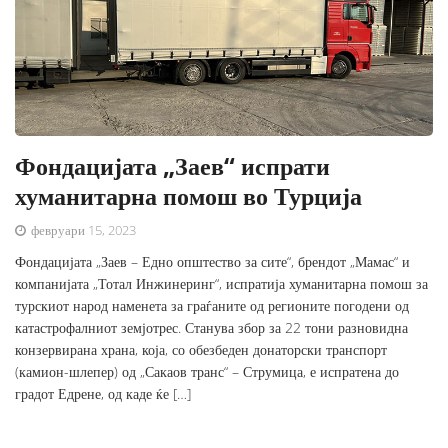
Фондацијата „Заев“ испрати
хуманитарна помош во Турција
февруари 15, 2023
Фондацијата „Заев – Едно општество за сите“, брендот „Мамас“ и
компанијата „Тотал Инжинеринг“, испратија хуманитарна помош за
турскиот народ наменета за граѓаните од регионите погодени од
катастрофалниот земјотрес. Станува збор за 22 тони разновидна
конзервирана храна, која, со обезбеден донаторски транспорт
(камион-шлепер) од „Сакаов транс“ – Струмица, е испратена до
градот Едрене, од каде ќе […]