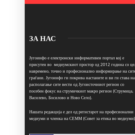
ЗА НАС
Југоинфо е електронски информативен портал кој е
присутен во медиумскиот простор од 2012 година со це
навремено, точно и професионално информирање на сит
граѓани. Југоинфо ги покрива настаните и ви ги става на
располагање сите вести од Југоисточниот регион со
посебен фокус на струмичкиот макро регион (Струмица,
Василево, Босилово и Ново Село).
Нашата редакција е дел од регистарот на професионални
медиуми и членка на СЕММ (Совет за етика во медиуми)