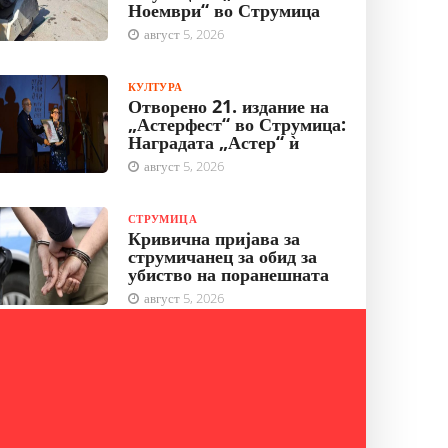
Ноември“ во Струмица
август 5, 2026
КУЛТУРА
Отворено 21. издание на
„Астерфест“ во Струмица:
Наградата „Астер“ ѝ
август 5, 2026
СТРУМИЦА
Кривична пријава за
струмичанец за обид за
убиство на поранешната
август 5, 2026