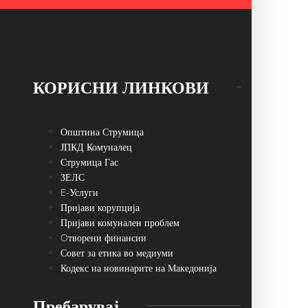
КОРИСНИ ЛИНКОВИ
Општина Струмица
ЈПКД Комуналец
Струмица Гас
ЗЕЛС
E-Услуги
Пријави корупција
Пријави комунален проблем
Oтворени финансии
Совет за етика во медиуми
Кодекс на новинарите на Македонија
Пребарувај