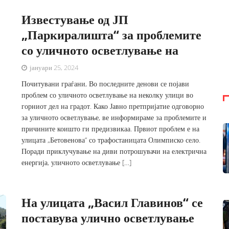
Известување од ЈП
„Паркиралишта“ за проблемите
со уличното осветлување на
јануари 25, 2024
Почитувани граѓани, Во последните денови се појави
проблем со уличното осветлување на неколку улици во
горниот дел на градот. Како Јавно претпријатие одговорно
за уличното осветлување, ве информираме за проблемите и
причините коишто ги предизвикаа. Првиот проблем е на
улицата „Бетовенова“ со трафостаницата Олимписко село.
Поради приклучување на диви потрошувачи на електрична
енергија, уличното осветлување […]
На улицата „Васил Главинов“ се
поставува улично осветлување