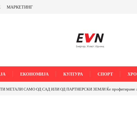
Е
МАРКЕТИНГ
ЈА
ЕКОНОМИЈА
КУЛТУРА
СПОРТ
ХРО
МЕТАЛИ САМО ОД САД ИЛИ ОД ПАРТНЕРСКИ ЗЕМЈИ Ќе профитираме ли со 