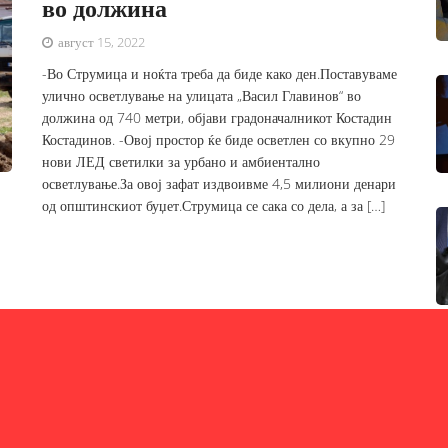
во должина
август 15, 2022
-Во Струмица и ноќта треба да биде како ден.Поставуваме
улично осветлување на улицата „Васил Главинов“ во
должина од 740 метри, објави градоначалникот Костадин
Костадинов. -Овој простор ќе биде осветлен со вкупно 29
нови ЛЕД светилки за урбано и амбиентално
осветлување.За овој зафат издвоивме 4,5 милиони денари
од општинскиот буџет.Струмица се сака со дела, а за […]