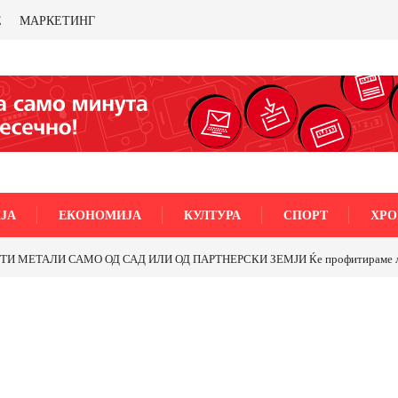
Е
МАРКЕТИНГ
ЈА
ЕКОНОМИЈА
КУЛТУРА
СПОРТ
ХРО
МЕТАЛИ САМО ОД САД ИЛИ ОД ПАРТНЕРСКИ ЗЕМЈИ Ќе профитираме ли со 