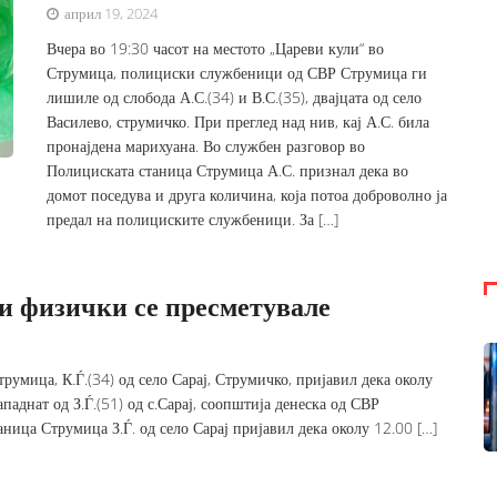
април 19, 2024
Вчера во 19:30 часот на местото „Цареви кули“ во
Струмица, полициски службеници од СВР Струмица ги
лишиле од слобода А.С.(34) и В.С.(35), двајцата од село
Василево, струмичко. При преглед над нив, кај А.С. била
пронајдена марихуана. Во службен разговор во
Полициската станица Струмица А.С. признал дека во
домот поседува и друга количина, која потоа доброволно ја
предал на полициските службеници. За […]
ти физички се пресметувале
румица, К.Ѓ.(34) од село Сарај, Струмичко, пријавил дека околу
паднат од З.Ѓ.(51) од с.Сарај, соопштија денеска од СВР
ница Струмица З.Ѓ. од село Сарај пријавил дека околу 12.00 […]