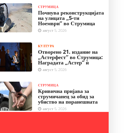
СТРУМИЦА
Почнува реконструкцијата
на улицата „5-ти
Ноември“ во Струмица
август 5, 2026
КУЛТУРА
Отворено 21. издание на
„Астерфест“ во Струмица:
Наградата „Астер“ ѝ
август 5, 2026
СТРУМИЦА
Кривична пријава за
струмичанец за обид за
убиство на поранешната
август 5, 2026