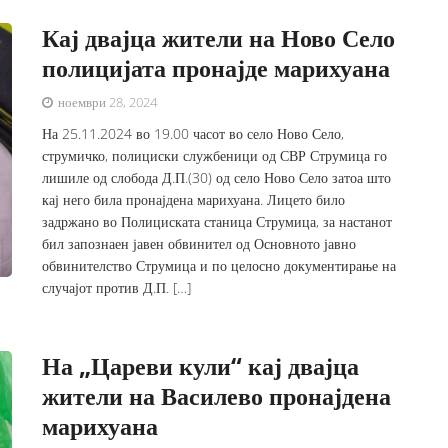
Кај двајца жители на Ново Село
полицијата пронајде марихуана
ноември 28, 2024
На 25.11.2024 во 19.00 часот во село Ново Село,
струмичко, полициски службеници од СВР Струмица го
лишиле од слобода Д.П.(30) од село Ново Село затоа што
кај него била пронајдена марихуана. Лицето било
задржано во Полициската станица Струмица, за настанот
бил запознаен јавен обвинител од Основното јавно
обвинителство Струмица и по целосно документирање на
случајот против Д.П. […]
На „Цареви кули“ кај двајца
жители на Василево пронајдена
марихуана