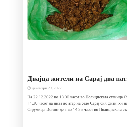
Двајца жители на Сарај два па
декември 23, 2022
На 22.12.2022 во 13:00 часот во Полициската станица Ст
11.30 часот на нива во атар на село Сарај бил физички на
Струмица. Истиот ден, во 14.35 часот во Полициската ста