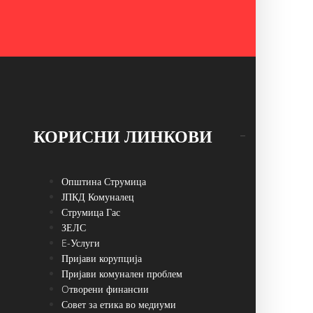
КОРИСНИ ЛИНКОВИ
Општина Струмица
ЈПКД Комуналец
Струмица Гас
ЗЕЛС
E-Услуги
Пријави корупција
Пријави комунален проблем
Oтворени финансии
Совет за етика во медиуми