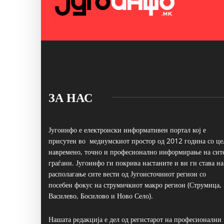
ЗА НАС
Југоинфо е електронски информативен портал кој е
присутен во медиумскиот простор од 2012 година со це
навремено, точно и професионално информирање на сит
граѓани. Југоинфо ги покрива настаните и ви ги става на
располагање сите вести од Југоисточниот регион со
посебен фокус на струмичкиот макро регион (Струмица,
Василево, Босилово и Ново Село).
Нашата редакција е дел од регистарот на професионални