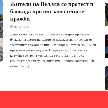
Жители на Вељуса со протест и
блокада против зачестените
кражби
мај 29, 2021
Денеска жители на селото Вељуса со мирен протест и
блокада на влезот на селото го искажаа својот револт од
зачестените кражби на нивните ниви и штетите кои им ги
предизвикуваат крадците. Според нив, сторители на
кражбите се група жители од селото Баница, но се
сомневаат дека меѓу крадците има и нивни соселани. -Не
само што […]