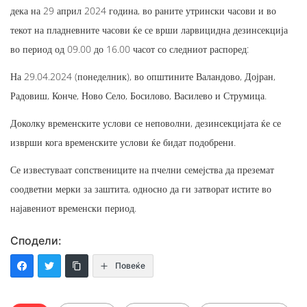
дека на 29 април 2024 година, во раните утрински часови и во
текот на пладневните часови ќе се врши ларвицидна дезинсекција
во период од 09.00 до 16.00 часот со следниот распоред:
На 29.04.2024 (понеделник), во општините Валандово, Дојран,
Радовиш, Конче, Ново Село, Босилово, Василево и Струмица.
Доколку временските услови се неповолни, дезинсекцијата ќе се
изврши кога временските услови ќе бидат подобрени.
Се известуваат сопствениците на пчелни семејства да преземат
соодветни мерки за заштита, односно да ги затворат истите во
најавениот временски период.
Сподели:
Повеќе