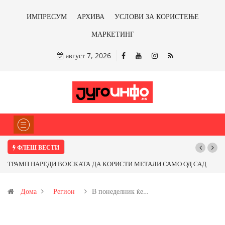
ИМПРЕСУМ
АРХИВА
УСЛОВИ ЗА КОРИСТЕЊЕ
МАРКЕТИНГ
август 7, 2026
ФЛЕШ ВЕСТИ
ТРАМП НАРЕДИ ВОЈСКАТА ДА КОРИСТИ МЕТАЛИ САМО ОД САД
Поч
ИЛИ ОД ПАРТНЕРСКИ ЗЕМЈИ Ќе профитираме ли со бакарот од
Дома
Регион
В понеделник ќе…
Иловица и со антимонот?