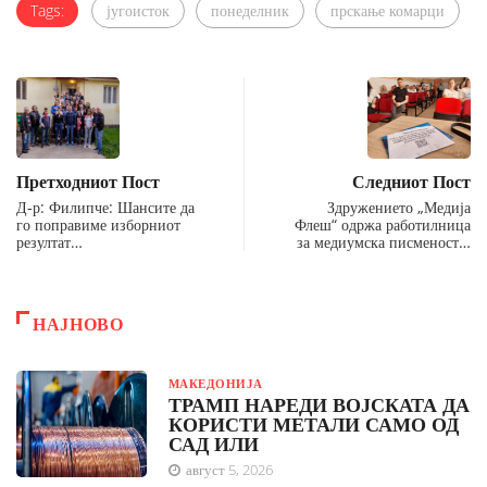
Tags:
југоисток
понеделник
прскање комарци
Претходниот Пост
Следниот Пост
Д-р: Филипче: Шансите да
Здружението „Медија
го поправиме изборниот
Флеш“ одржа работилница
резултат…
за медиумска писменост…
НАЈНОВО
МАКЕДОНИЈА
ТРАМП НАРЕДИ ВОЈСКАТА ДА
КОРИСТИ МЕТАЛИ САМО ОД
САД ИЛИ
август 5, 2026