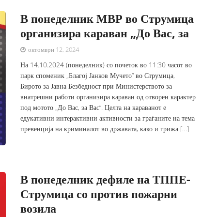
В понеделник МВР во Струмица
организира караван „До Вас, за
октомври 12, 2024
На 14.10.2024 (понеделник) со почеток во 11:30 часот во
парк споменик „Благој Јанков Мучето“ во Струмица,
Бирото за Јавна Безбедност при Министерството за
внатрешни работи организира караван од отворен карактер
под мотото „До Вас, за Вас“. Целта на караванот е
едукативни интерактивни активности за граѓаните на тема
превенција на криминалот во државата, како и грижа […]
В понеделник дефиле на ТППЕ-
Струмица со против пожарни
возила