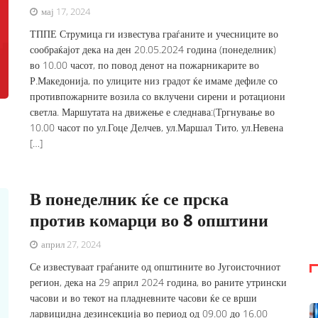
мај 17, 2024
ТППЕ Струмица ги известува граѓаните и учесниците во
сообраќајот дека на ден 20.05.2024 година (понеделник)
во 10.00 часот, по повод денот на пожарникарите во
Р.Македонија, по улиците низ градот ќе имаме дефиле со
противпожарните возила со вклучени сирени и ротациони
светла. Маршутата на движење е следнава:(Тргнување во
10.00 часот по ул.Гоце Делчев, ул.Маршал Тито, ул.Невена
[…]
В понеделник ќе се прска
против комарци во 8 општини
април 27, 2024
Се известуваат граѓаните од општините во Југоисточниот
регион, дека на 29 април 2024 година, во раните утрински
часови и во текот на пладневните часови ќе се врши
ларвицидна дезинсекција во период од 09.00 до 16.00