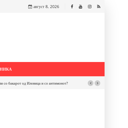
август 8, 2026
НИКА
бакарот од Иловица и со антимонот?
Почнува реконструкцијата на улицат