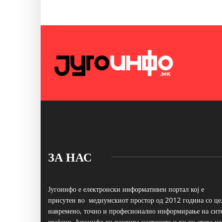
ЗА НАС
Југоинфо е електронски информативен портал кој е
присутен во медиумскиот простор од 2012 година со це
навремено, точно и професионално информирање на сит
граѓани. Југоинфо ги покрива настаните и ви ги става на