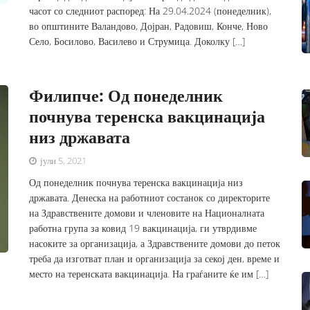
часот со следниот распоред: На 29.04.2024 (понеделник),
во општините Валандово, Дојран, Радовиш, Конче, Ново
Село, Босилово, Василево и Струмица. Доколку […]
Филипче: Од понеделник
почнува теренска вакцинација
низ државата
јули 5, 2021
Од понеделник почнува теренска вакцинација низ
државата. Денеска на работниот состанок со директорите
на Здравствените домови и членовите на Националната
работна група за ковид 19 вакцинација, ги утврдивме
насоките за организација, а Здравствените домови до петок
треба да изготват план и организација за секој ден, време и
место на теренската вакцинација. На граѓаните ќе им […]