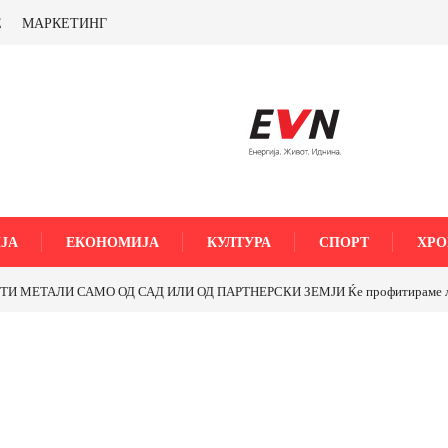
Е
МАРКЕТИНГ
ЈА
ЕКОНОМИЈА
КУЛТУРА
СПОРТ
ХРО
МЕТАЛИ САМО ОД САД ИЛИ ОД ПАРТНЕРСКИ ЗЕМЈИ Ќе профитираме ли со 