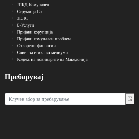
ЈПКД Комуналец
Струмица Гас
ЗЕЛС
E-Услуги
Пријави корупција
Пријави комунален проблем
Oтворени финансии
Совет за етика во медиуми
Кодекс на новинарите на Македонија
Пребарувај