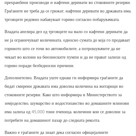
прехранбени производи и нафтени деривати во стоковните резерви.
Граѓаните не треба да се грижат, нафтени деривати во државата има,
трговците редовно набавуваат гориво согласно побарувачката.
Владата апелира дел од трговците на мало со нафтени деривати да
не ја ограничуваат количината, односно сумата до која го продаваат
горивото што се точи во автомобилите, а потрошувачите да не
чекаат во колони на бензинските пумпи и да не прават залихи од
гориво поради безбедносни причини.
Дополнително, Владата уште еднаш ги информира граѓаните да
бидат смирени државата има доволна количина на житарици во
стоковните резерви. Како што информира и Министерството за
земјоделство, шумарство и водостопанство во домашните млинови
има залиха од 45.000 тони пченица, количини кои се доволни за
потребите на домашниот пазар до следната реколта.
Важно е граѓаните да знаат дека согласно официјалните