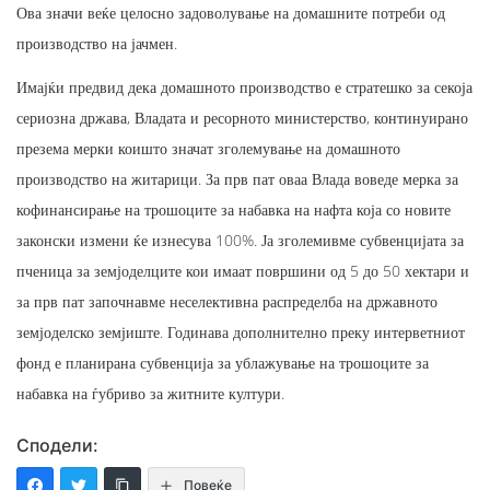
Ова значи веќе целосно задоволување на домашните потреби од
производство на јачмен.
Имајќи предвид дека домашното производство е стратешко за секоја
сериозна држава, Владата и ресорното министерство, континуирано
презема мерки коишто значат зголемување на домашното
производство на житарици. За прв пат оваа Влада воведе мерка за
кофинансирање на трошоците за набавка на нафта која со новите
законски измени ќе изнесува 100%. Ја зголемивме субвенцијата за
пченица за земјоделците кои имаат површини од 5 до 50 хектари и
за прв пат започнавме неселективна распределба на државното
земјоделско земјиште. Годинава дополнително преку интерветниот
фонд е планирана субвенција за ублажување на трошоците за
набавка на ѓубриво за житните култури.
Сподели:
Повеќе