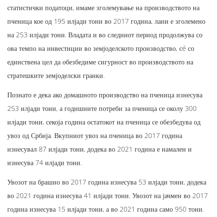
статистички податоци, имаме зголемување на производството на
пченица кое од 195 илјади тони во 2017 година, лани е зголемено
на 253 илјади тони. Владата и во следниот период продолжува со
ова темпо на инвестиции во земјоделското производство, сé со
единствена цел да обезбедиме сигурност во производството на
стратешките земјоделски гранки.
Познато е дека ако домашното производство на пченица изнесува
253 илјади тони, а годишните потреби за пченица се околу 300
илјади тони, секоја година остатокот на пченица се обезбедува од
увоз од Србија. Вкупниот увоз на пченица во 2017 година
изнесувал 87 илјади тони, додека во 2021 година е намален и
изнесува 74 илјади тони.
Увозот на брашно во 2017 година изнесува 53 илјади тони, додека
во 2021 година изнесува 41 илјади тони. Увозот на јачмен во 2017
година изнесува 15 илјади тони, а во 2021 година само 950 тони.