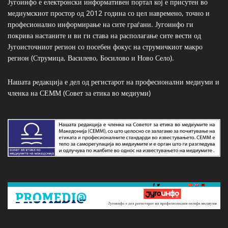
Југоинфо е електронски информативен портал кој е присутен во
медиумскиот простор од 2012 година со цел навремено, точно и
професионално информирање на сите граѓани. Југоинфо ги
покрива настаните и ви ги става на располагање сите вести од
Југоисточниот регион со посебен фокус на струмичкиот макро
регион (Струмица, Василево, Босилово и Ново Село).
Нашата редакција е дел од регистарот на професионални медиуми и
членка на СЕММ (Совет за етика во медиуми)