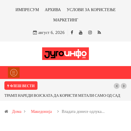
ИМПРЕСУМ
АРХИВА
УСЛОВИ ЗА КОРИСТЕЊЕ
МАРКЕТИНГ
август 6, 2026
ФЛЕШ ВЕСТИ
РАМП НАРЕДИ ВОЈСКАТА ДА КОРИСТИ МЕТАЛИ САМО ОД САД
Почнува
И ОД ПАРТНЕРСКИ ЗЕМЈИ Ќе профитираме ли со бакарот од
Дома
Македонија
Владата донесе одлука…
овица и со антимонот?