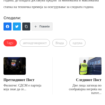
година, до Владата доставува предлог за минимална и максимална
стапка на техничка премија за осигурување за следната година.
Сподели:
Повеќе
Tags:
автоодговорност
Влада
одлука
Претходниот Пост
Следниот Пост
Филипче: СДСМ е партија
Две лица загинаа во
која знае да се…
сообраќајна несреќа на
патот…