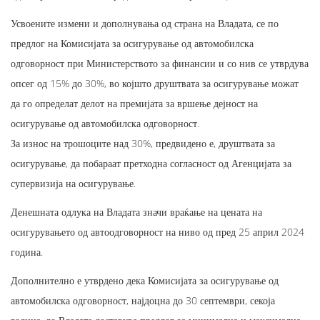
Усвоените измени и дополнувања од страна на Владата, се по
предлог на Комисијата за осигурување од автомобилска
одговорност при Министерството за финансии и со нив се утврдува
опсег од 15% до 30%, во којшто друштвата за осигурување можат
да го определат делот на премијата за вршење дејност на
осигурување од автомобилска одговорност.
За износ на трошоците над 30%, предвидено е, друштвата за
осигурување, да побараат претходна согласност од Агенцијата за
супервизија на осигурување.
Денешната одлука на Владата значи враќање на цената на
осигурувањето од автоодговорност на ниво од пред 25 април 2024
година.
Дополнително е утврдено дека Комисијата за осигурување од
автомобилска одговорност, најдоцна до 30 септември, секоја