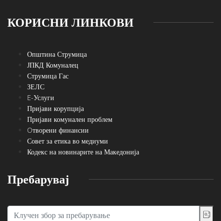
КОРИСНИ ЛИНКОВИ
Општина Струмица
ЈПКД Комуналец
Струмица Гас
ЗЕЛС
E-Услуги
Пријави корупција
Пријави комунален проблем
Oтворени финансии
Совет за етика во медиуми
Кодекс на новинарите на Македонија
Пребарувај