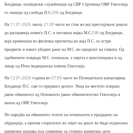
Богданци, полициски службеници од СВР Струмица-ОВР Гевгелија
го лишија од слобода П.С.(39) од Богданци.
На 11.01.2026 околу 21:00 часот во стан во кој престојувале дошло
до расправија помеѓу П.С. и неговата мајка М.С.(58) од Богданци,
која преминала во физичка пресметка во која П.С. со остри
предмети и нанел убодни рани на М.С. во пределот на главата. Од
здобиените повреди М.С. починала, а смртта е констатирана и од
лекар од Итна медицинска помош Гевгелија.
На 12.01.2026 година во 07:05 часот во Полициската канцеларија
Богданци П.С. сам го пријавил делото. Увид на местото изврши
јавен обвинител од Основното јавно обвинителство Гевгелија и
екипа од ОВР Гевгелија.
По наредба на обвинител телото на починатата е предадено на
обдукција, а против сторителот во текот на денот ќе биде поднесена
кривична пријава под сомнение за сторено кривично дело