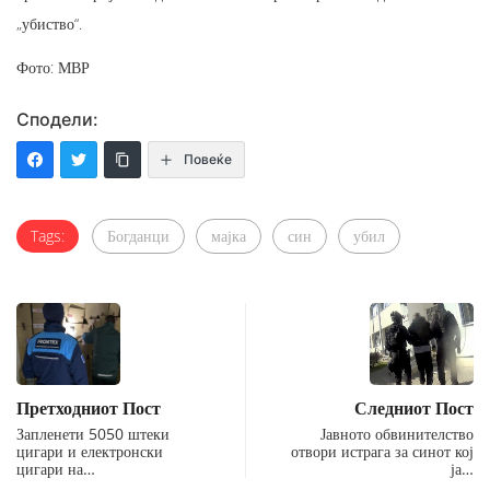
„убиство“.
Фото: МВР
Сподели:
Повеќе
Tags:
Богданци
мајка
син
убил
Претходниот Пост
Следниот Пост
Запленети 5050 штеки
Јавното обвинителство
цигари и електронски
отвори истрага за синот кој
цигари на…
ја…