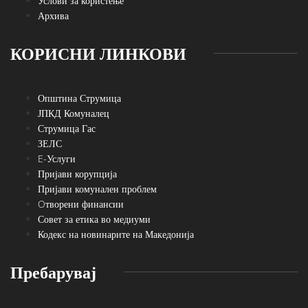
Услови за користење
Архива
КОРИСНИ ЛИНКОВИ
Општина Струмица
ЈПКД Комуналец
Струмица Гас
ЗЕЛС
E-Услуги
Пријави корупција
Пријави комунален проблем
Oтворени финансии
Совет за етика во медиуми
Кодекс на новинарите на Македонија
Пребарувај