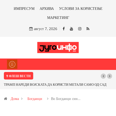
ИМПРЕСУМ
АРХИВА
УСЛОВИ ЗА КОРИСТЕЊЕ
МАРКЕТИНГ
август 7, 2026
ФЛЕШ ВЕСТИ
ТРАМП НАРЕДИ ВОЈСКАТА ДА КОРИСТИ МЕТАЛИ САМО ОД САД
ИЛИ ОД ПАРТНЕРСКИ ЗЕМЈИ Ќе профитираме ли со бакарот од
Дома
Богданци
Во Богданци син…
Иловица и со антимонот?