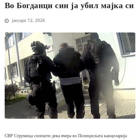
Во Богданци син ја убил мајка си
јануари 12, 2026
СВР Струмица соопшти дека вчера во Полициската канцеларија