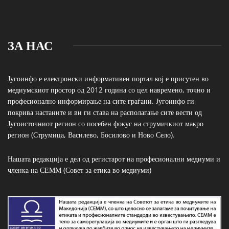
ЗА НАС
Југоинфо е електронски информативен портал кој е присутен во
медиумскиот простор од 2012 година со цел навремено, точно и
професионално информирање на сите граѓани. Југоинфо ги
покрива настаните и ви ги става на располагање сите вести од
Југоисточниот регион со посебен фокус на струмичкиот макро
регион (Струмица, Василево, Босилово и Ново Село).
Нашата редакција е дел од регистарот на професионални медиуми и
членка на СЕММ (Совет за етика во медиуми)