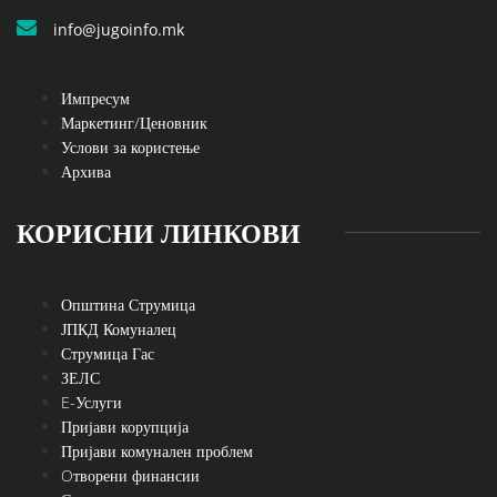
info@jugoinfo.mk
Импресум
Маркетинг/Ценовник
Услови за користење
Архива
КОРИСНИ ЛИНКОВИ
Општина Струмица
ЈПКД Комуналец
Струмица Гас
ЗЕЛС
E-Услуги
Пријави корупција
Пријави комунален проблем
Oтворени финансии