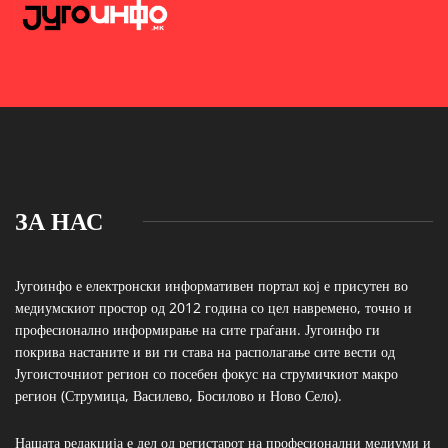
ЗА НАС
Југоинфо е електронски информативен портал кој е присутен во
медиумскиот простор од 2012 година со цел навремено, точно и
професионално информирање на сите граѓани. Југоинфо ги
покрива настаните и ви ги става на располагање сите вести од
Југоисточниот регион со посебен фокус на струмичкиот макро
регион (Струмица, Василево, Босилово и Ново Село).
Нашата редакција е дел од регистарот на професионални медиуми и