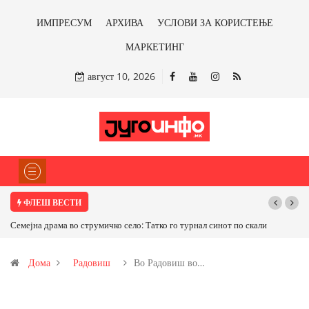
ИМПРЕСУМ
АРХИВА
УСЛОВИ ЗА КОРИСТЕЊЕ
МАРКЕТИНГ
август 10, 2026
ФЛЕШ ВЕСТИ
Семејна драма во струмичко село: Татко го турнал синот по скали
ТРАМП НА
САД ИЛИ О
Дома
Радовиш
Во Радовиш во…
бакарот од