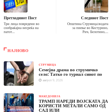
Претходниот Пост
Следниот Пост
Три лица повредени во
Општина Струмица:водата
сообраќајна несреќа на
за пиење во Костурино,
патот…
Рич, Белотино,…
НАЈНОВО
СТРУМИЦА
Семејна драма во струмичко
село: Татко го турнал синот по
август 9, 2026
МАКЕДОНИЈА
ТРАМП НАРЕДИ ВОЈСКАТА ДА
КОРИСТИ МЕТАЛИ САМО ОД
САД ИЛИ