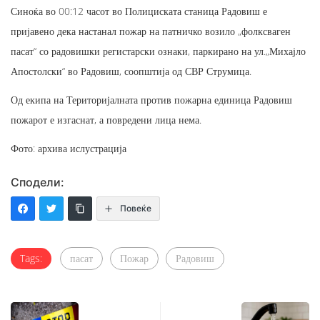
Синоќа во 00:12 часот во Полициската станица Радовиш е
пријавено дека настанал пожар на патничко возило „фолксваген
пасат“ со радовишки регистарски ознаки, паркирано на ул.„Михајло
Апостолски“ во Радовиш, соопштија од СВР Струмица.
Од екипа на Територијалната против пожарна единица Радовиш
пожарот е изгаснат, а повредени лица нема.
Фото: архива ислустрација
Сподели:
Повеќе
Tags:
пасат
Пожар
Радовиш