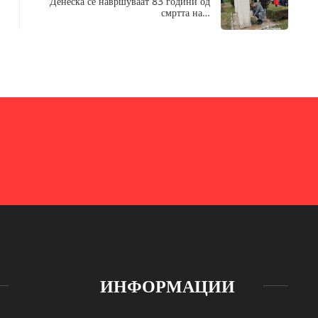
Денеска се навршуваат 83 години од
смртта на…
ИНФОРМАЦИИ