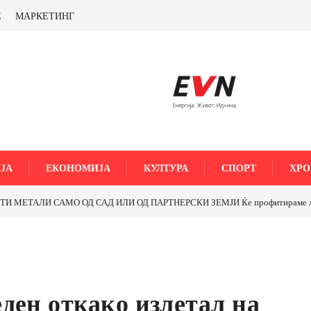
Е
МАРКЕТИНГ
ЈА
ЕКОНОМИЈА
КУЛТУРА
СПОРТ
ХРО
МЕТАЛИ САМО ОД САД ИЛИ ОД ПАРТНЕРСКИ ЗЕМЈИ Ќе профитираме ли со 
ден откако излетал на