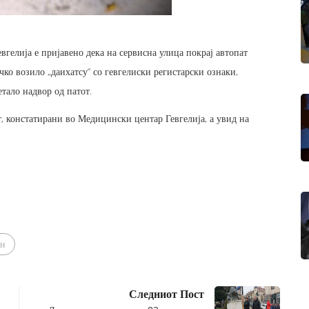
вгелија е пријавено дека на сервисна улица покрај автопат
ко возило „даихатсу“ со гевгелиски регистарски ознаки,
етало надвор од патот.
т, констатирани во Медицински центар Гевгелија, а увид на
ен
Следниот Пост