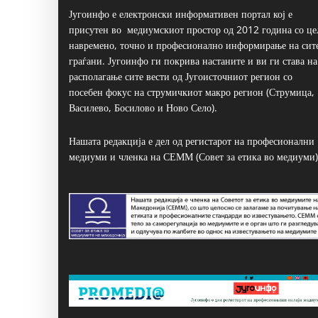
Југоинфо е електронски информативен портал кој е
присутен во медиумскиот простор од 2012 година со це
навремено, точно и професионално информирање на сит
граѓани. Југоинфо ги покрива настаните и ви ги става на
располагање сите вести од Југоисточниот регион со
посебен фокус на струмичкиот макро регион (Струмица,
Василево, Босилово и Ново Село).
Нашата редакција е дел од регистарот на професионални
медиуми и членка на СЕММ (Совет за етика во медиуми)