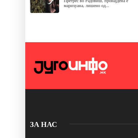
Претрес во Радовиш, пронајдена е
марихуана, лишено од…
ЗА НАС