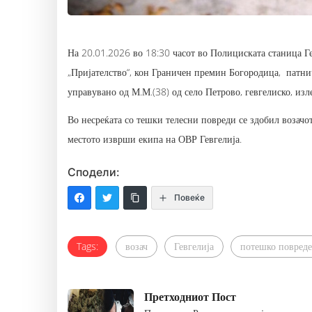
На 20.01.2026 во 18:30 часот во Полициската станица Ге
„Пријателство“, кон Граничен премин Богородица, патнич
управувано од М.М.(38) од село Петрово, гевгелиско, изл
Во несреќата со тешки телесни повреди се здобил возачо
местото изврши екипа на ОВР Гевгелија.
Сподели:
Повеќе
Tags:
возач
Гевгелија
потешко повред
Претходниот Пост