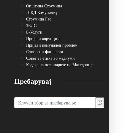
Општина Струмица
ЈПКД Комуналец
Струмица Гас
ЗЕЛС
E-Услуги
Пријави корупција
Пријави комунален проблем
Oтворени финансии
Совет за етика во медиуми
Кодекс на новинарите на Македонија
Пребарувај